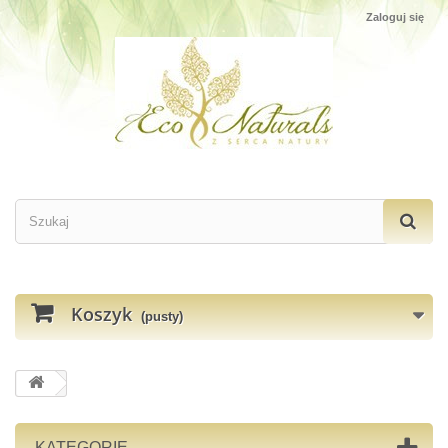
Zaloguj się
Koszyk
(pusty)
KATEGORIE