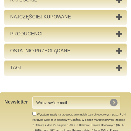
NAJCZĘŚCIEJ KUPOWANE
PRODUCENCI
OSTATNIO PRZEGLĄDANE
TAGI
Newsletter
Wyrażam zgodę na przetwarzanie moich danych osobowych przez RUN
Krystyna Niemas z siedzibą w Gdańsku w celach marketingowych (zgodnie
z Ustawą z dnia 29 sierpnia 1997 r. o Ochronie Danych Osobowych (Dz. U.
z 2016 r. poz. 922 ze zm.) oraz Ustawą z dnia 16 lipca 2004 r. Prawo