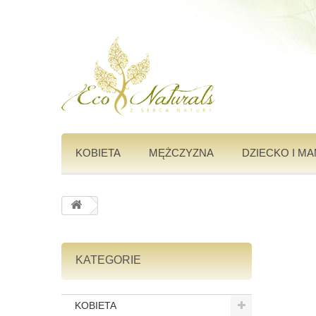
KOBIETA
MĘŻCZYZNA
DZIECKO I M
KATEGORIE
KOBIETA