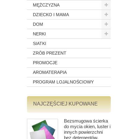
MĘŻCZYZNA
DZIECKO I MAMA
DOM
NERKI
SIATKI
ZRÓB PREZENT
PROMOCJE
AROMATERAPIA
PROGRAM LOJALNOŚCIOWY
NAJCZĘŚCIEJ KUPOWANE
Bezsmugowa ścierka
do mycia okien, luster i
innych powierzchni
bez detergentów,