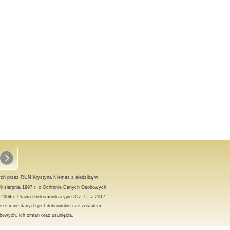
ch przez RUN Krystyna Niemas z siedzibą w
9 sierpnia 1997 r. o Ochronie Danych Osobowych
a 2004 r. Prawo telekomunikacyjne (Dz. U. z 2017
eze mnie danych jest dobrowolne i że zostałem
owych, ich zmian oraz usunięcia.