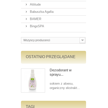
Attitude
Babuszka Agafia
BAMER
BingoSPA
Wszyscy producenci
OSTATNIO PRZEGLĄDANE
Dezodorant w
sprayu...
sokiem z aloesu,
organiczny ekstrakt...
TAGI