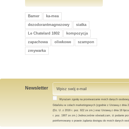
Bamer
ka-mea
dezodorantmagnezowy
siatka
Le Chatelard 1802
kompozycja
zapachowa
oliwkowe
szampon
zmywarka
Newsletter
Wyrażam zgodę na przetwarzanie moich danych osobowy
Gdańsku w celach marketingowych (zgodnie z Ustawą z dnia 2
(Dz. U. z 2016 r. poz. 922 ze zm.) oraz Ustawą z dnia 16 lipc
r. poz. 1907 ze zm.) Jednocześnie oświadczam, iż podanie prz
poinformowany o prawie żądania dostępu do moich danych osob