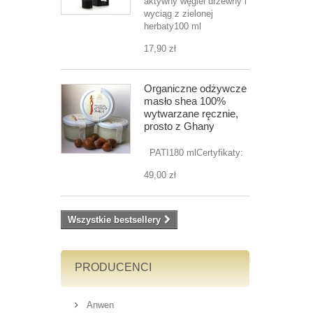
aktywny węgiel drzewny i
wyciąg z zielonej
herbaty100 ml
17,90 zł
Organiczne odżywcze
masło shea 100%
wytwarzane ręcznie,
prosto z Ghany
PATI180 mlCertyfikaty:
49,00 zł
Wszystkie bestsellery
PRODUCENCI
Anwen