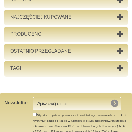
NAJCZĘŚCIEJ KUPOWANE
PRODUCENCI
OSTATNIO PRZEGLĄDANE
TAGI
Newsletter
Wyrażam zgodę na przetwarzanie moich danych osobowych przez RUN
Krystyna Niemas z siedzibą w Gdańsku w celach marketingowych (zgodnie
z Ustawą z dnia 29 sierpnia 1997 r. o Ochronie Danych Osobowych (Dz. U.
z 2016 r. poz. 922 ze zm.) oraz Ustawą z dnia 16 lipca 2004 r. Prawo