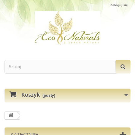
Zaloguj się
Koszyk
(pusty)
KATEGORIE