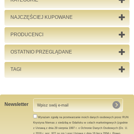
NAJCZĘŚCIEJ KUPOWANE
PRODUCENCI
OSTATNIO PRZEGLĄDANE
TAGI
Newsletter
Wyrażam zgodę na przetwarzanie moich danych osobowych przez RUN
Krystyna Niemas z siedzibą w Gdańsku w celach marketingowych (zgodnie
z Ustawą z dnia 29 sierpnia 1997 r. o Ochronie Danych Osobowych (Dz. U.
z 2016 r. poz. 922 ze zm.) oraz Ustawą z dnia 16 lipca 2004 r. Prawo