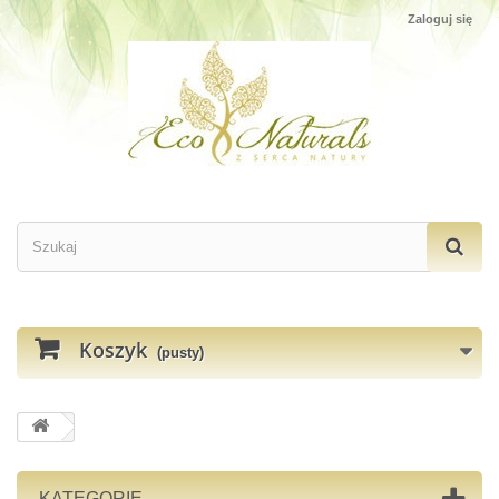
Zaloguj się
Koszyk
(pusty)
KATEGORIE