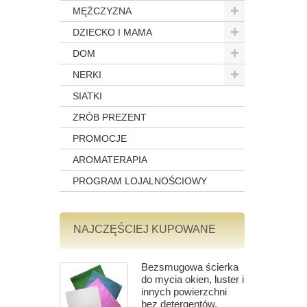
MĘŻCZYZNA
DZIECKO I MAMA
DOM
NERKI
SIATKI
ZRÓB PREZENT
PROMOCJE
AROMATERAPIA
PROGRAM LOJALNOŚCIOWY
NAJCZĘŚCIEJ KUPOWANE
Bezsmugowa ścierka
do mycia okien, luster i
innych powierzchni
bez detergentów,