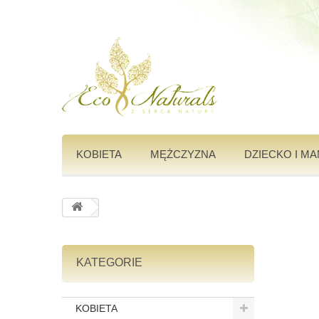
KOBIETA
MĘŻCZYZNA
DZIECKO I M
KATEGORIE
KOBIETA