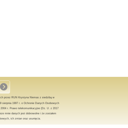
ch przez RUN Krystyna Niemas z siedzibą w
9 sierpnia 1997 r. o Ochronie Danych Osobowych
a 2004 r. Prawo telekomunikacyjne (Dz. U. z 2017
eze mnie danych jest dobrowolne i że zostałem
owych, ich zmian oraz usunięcia.