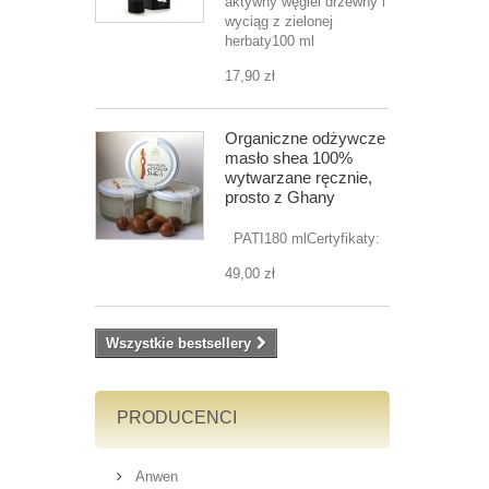
aktywny węgiel drzewny i
wyciąg z zielonej
herbaty100 ml
17,90 zł
Organiczne odżywcze
masło shea 100%
wytwarzane ręcznie,
prosto z Ghany
PATI180 mlCertyfikaty:
49,00 zł
Wszystkie bestsellery
PRODUCENCI
Anwen