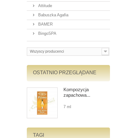
Attitude
Babuszka Agafia
BAMER
BingoSPA
Wszyscy producenci
OSTATNIO PRZEGLĄDANE
Kompozycja
zapachowa...
7 ml
TAGI