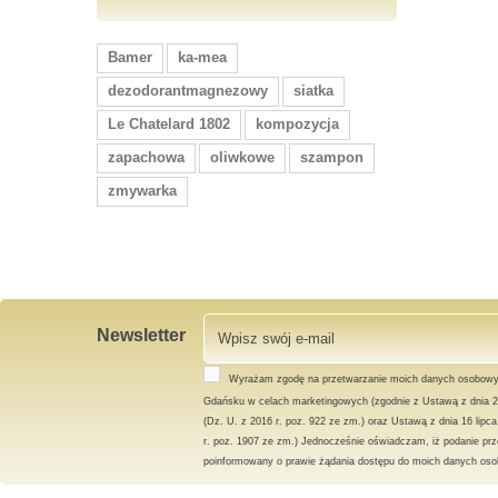
Bamer
ka-mea
dezodorantmagnezowy
siatka
Le Chatelard 1802
kompozycja
zapachowa
oliwkowe
szampon
zmywarka
Newsletter
Wyrażam zgodę na przetwarzanie moich danych osobowy
Gdańsku w celach marketingowych (zgodnie z Ustawą z dnia 2
(Dz. U. z 2016 r. poz. 922 ze zm.) oraz Ustawą z dnia 16 lipc
r. poz. 1907 ze zm.) Jednocześnie oświadczam, iż podanie prz
poinformowany o prawie żądania dostępu do moich danych osob