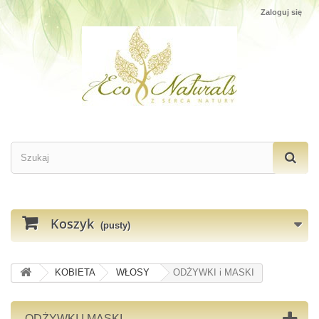
Zaloguj się
Koszyk
(pusty)
KOBIETA
WŁOSY
ODŻYWKI i MASKI
ODŻYWKI I MASKI