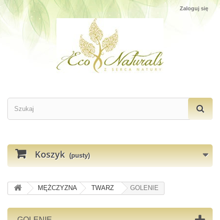
Zaloguj się
Koszyk
(pusty)
MĘŻCZYZNA
TWARZ
GOLENIE
GOLENIE