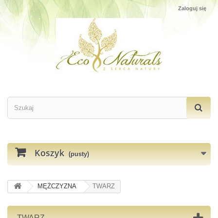
Zaloguj się
Koszyk
(pusty)
MĘŻCZYZNA
TWARZ
TWARZ