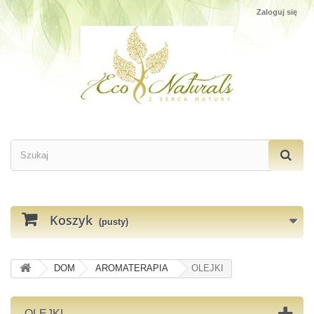
Zaloguj się
Koszyk
(pusty)
DOM
AROMATERAPIA
OLEJKI
OLEJKI