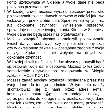
konto użytkownika w Sklepie a twoje dane nie będą
przez nas przetwarzane.
W każdej chwili możesz wyrazić sprzeciw przeciwko
przetwarzaniu twoich danych zarówno w całości jak i we
wskazanym przez ciebie celu. Sprzeciw nie wpłynie na
już dokonane czynności. Wniesienie sprzeciwu
spowoduje usunięcie twojego konta Klienta w Sklepie a
twoje dane nie będą przez nas przetwarzane.
Możesz zażądać abyśmy ograniczyli przetwarzanie
twoich danych osobowych czy to przez określony czas
czy w określonym zakresie – postąpimy zgodnie z twoją
decyzją. Żądanie to nie wpłynie na dotychczas
dokonane czynności.
W każdej chwili możesz zażądać abyśmy poprawili bądź
sprostowali twoje dane osobowe. Możesz to też zrobić
samodzielnie używając po zalogowaniu w Sklepie
zakładki: MOJE KONTO.
Możesz żądać abyśmy przekazali posiadane przez nas
twoje dane do innego podmiotu. W tym celu należy
skontaktować się z nami przez adres e-mail:
kosmetyki.econaturals@gmail.com
podając nazwę i
adres podmiotu, do którego mamy przekazać twoje dane
oraz ich zakres, tzn. które twoje dane mamy przekazać.
Przekazanie nastąpi w formie elektronicznej po