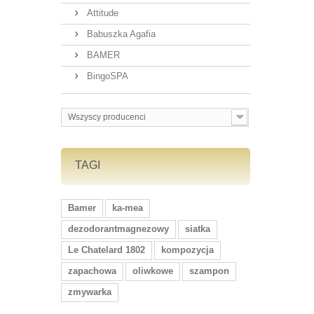
Attitude
Babuszka Agafia
BAMER
BingoSPA
Wszyscy producenci
TAGI
Bamer
ka-mea
dezodorantmagnezowy
siatka
Le Chatelard 1802
kompozycja
zapachowa
oliwkowe
szampon
zmywarka