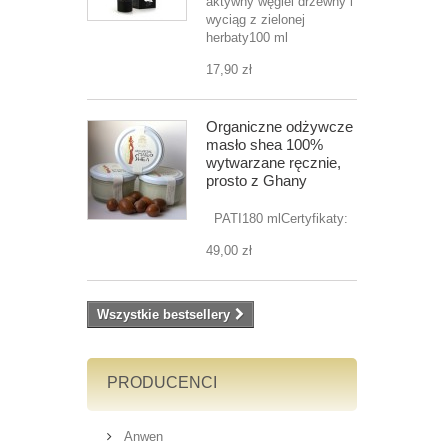
aktywny węgiel drzewny i
wyciąg z zielonej
herbaty100 ml
17,90 zł
Organiczne odżywcze
masło shea 100%
wytwarzane ręcznie,
prosto z Ghany
PATI180 mlCertyfikaty:
49,00 zł
Wszystkie bestsellery
PRODUCENCI
Anwen