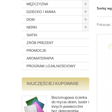
MĘŻCZYZNA
Sortuj wg
DZIECKO I MAMA
DOM
Pokazuje 
NERKI
SIATKI
ZRÓB PREZENT
PROMOCJE
AROMATERAPIA
PROGRAM LOJALNOŚCIOWY
NAJCZĘŚCIEJ KUPOWANE
Bezsmugowa ścierka
do mycia okien, luster i
innych powierzchni
bez detergentów,