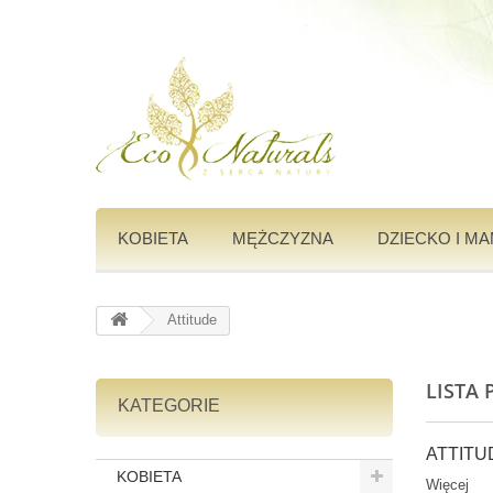
KOBIETA
MĘŻCZYZNA
DZIECKO I M
Attitude
LISTA
KATEGORIE
ATTITUD
KOBIETA
Więcej