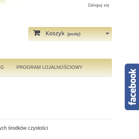
Zaloguj się
Koszyk
(pusty)
OG
PROGRAM LOJALNOŚCIOWY
ych środków czystości
.