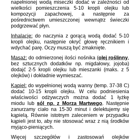
napełnionej wodą miseczki dodać w zależności od
wielkości pomieszczenia 5-10 kropli olejku lub
kompozycji zapachowej, a następnie za
pośrednictwem umieszczonej wewnątrz świeczki
podgrzewać płyn.
Inhalacje:
do naczynia z gorącą wodą dodać 5-10
kropli olejku, następnie okryć głowę ręcznikiem i
wdychać parę. Oczy muszą być zmaknięte.
Masaż:
do odmierzonej ilości nośnika (
olej roślinny
,
bez sztucznych dodatków np. migdałowy, jojoba)
dodajć 2-5 kropli olejku lub mieszanki (maks. z 5
olejków) i dokładnie wymieszać.
Kąpiel:
do wypełnionej wodą wanny (temp. 37-38 C)
dodać 10-15 kropli olejku. W celu podniesienia
właściwości odżywczych można dodać 1 łyżkę
miodu lub
sól np. z Morza Martwego
. Następnie
zanurzamy ciało na 15-30 minut i delektujemy się
kąpielą. Równie istotnym zaleceniem w przypadku
kąpieli jest to, aby nie stosować wraz z nią środków
myjąco-pieniących.
Więcej szczegółów i zastosowań olejków