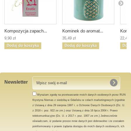
Kompozycja zapach...
Kominek do aromat...
Komin
9,90 zł
35,49 zł
22,49 
Dodaj do koszyka
Dodaj do koszyka
Doda
Newsletter
Wyrażam zgodę na przetwarzanie moich danych osobowych przez RUN
Krystyna Niemas z siedzibą w Gdańsku w celach marketingowych (zgodnie
z Ustawą z dnia 29 sierpnia 1997 r. o Ochronie Danych Osobowych (Dz. U.
z 2016 r. poz. 922 ze zm.) oraz Ustawą z dnia 16 lipca 2004 r. Prawo
telekomunikacyjne (Dz. U. z 2017 r. poz. 1907 ze zm.) Jednocześnie
oświadczam, iż podanie przeze mnie danych jest dobrowolne i że zostałem
poinformowany o prawie żądania dostępu do moich danych osobowych, ich