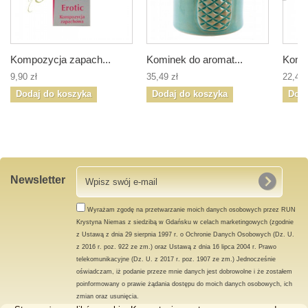
Kompozycja zapach...
Kominek do aromat...
Komin
9,90 zł
35,49 zł
22,49 
Dodaj do koszyka
Dodaj do koszyka
Doda
Newsletter
Wyrażam zgodę na przetwarzanie moich danych osobowych przez RUN
Krystyna Niemas z siedzibą w Gdańsku w celach marketingowych (zgodnie
z Ustawą z dnia 29 sierpnia 1997 r. o Ochronie Danych Osobowych (Dz. U.
z 2016 r. poz. 922 ze zm.) oraz Ustawą z dnia 16 lipca 2004 r. Prawo
telekomunikacyjne (Dz. U. z 2017 r. poz. 1907 ze zm.) Jednocześnie
oświadczam, iż podanie przeze mnie danych jest dobrowolne i że zostałem
poinformowany o prawie żądania dostępu do moich danych osobowych, ich
zmian oraz usunięcia.