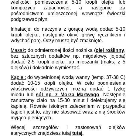
wielkości pomieszczenia 5-10 kropli olejku lub
kompozycji zapachowej, a następnie za
pośrednictwem umieszczonej wewnątrz świeczki
podgrzewać płyn.
Inhalacje:
do naczynia z gorącą wodą dodać 5-10
kropli olejku, następnie okryć głowę ręcznikiem i
wdychać parę. Oczy muszą być zmaknięte.
Masaż:
do odmierzonej ilości nośnika (
olej roślinny
,
bez sztucznych dodatków np. migdałowy, jojoba)
dodajć 2-5 kropli olejku lub mieszanki (maks. z 5
olejków) i dokładnie wymieszać.
Kąpiel:
do wypełnionej wodą wanny (temp. 37-38 C)
dodać 10-15 kropli olejku. W celu podniesienia
właściwości odżywczych można dodać 1 łyżkę
miodu lub
sól np. z Morza Martwego
. Następnie
zanurzamy ciało na 15-30 minut i delektujemy się
kąpielą. Równie istotnym zaleceniem w przypadku
kąpieli jest to, aby nie stosować wraz z nią środków
myjąco-pieniących.
Więcej szczegółów i zastosowań olejków
eterycznych znajdziesz tutaj
tutaj.