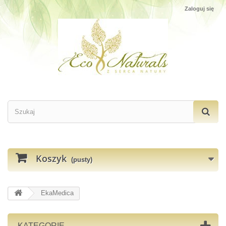
Zaloguj się
Koszyk
(pusty)
EkaMedica
KATEGORIE