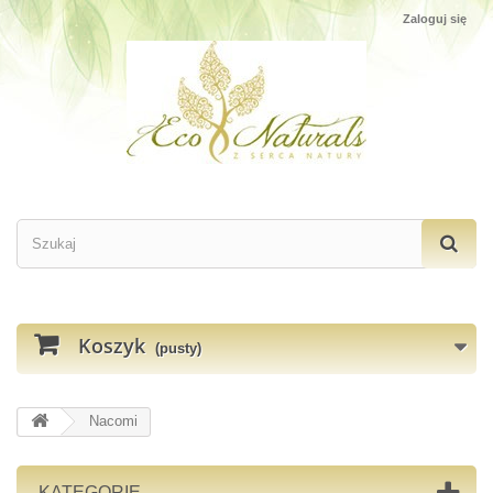
Zaloguj się
Koszyk
(pusty)
Nacomi
KATEGORIE