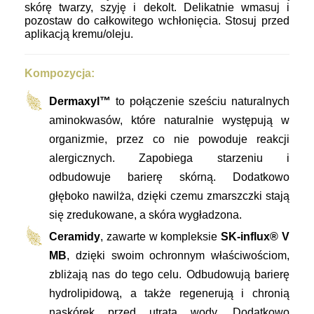
skórę twarzy, szyję i dekolt. Delikatnie wmasuj i
pozostaw do całkowitego wchłonięcia. Stosuj przed
aplikacją kremu/oleju.
Kompozycja:
Dermaxyl™
to połączenie sześciu naturalnych
aminokwasów, które naturalnie występują w
organizmie, przez co nie powoduje reakcji
alergicznych. Zapobiega starzeniu i
odbudowuje barierę skórną. Dodatkowo
głęboko nawilża, dzięki czemu zmarszczki stają
się zredukowane, a skóra wygładzona.
Ceramidy
, zawarte w kompleksie
SK-influx® V
MB
, dzięki swoim ochronnym właściwościom,
zbliżają nas do tego celu. Odbudowują barierę
hydrolipidową, a także regenerują i chronią
naskórek przed utratą wody. Dodatkowo