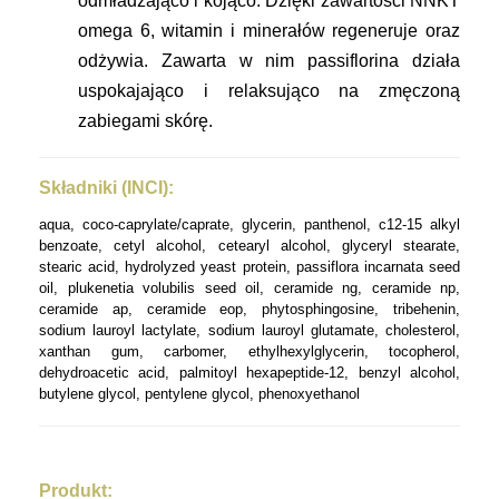
odmładzająco i kojąco. Dzięki zawartości NNKT
omega 6, witamin i minerałów regeneruje oraz
odżywia. Zawarta w nim passiflorina działa
uspokajająco i relaksująco na zmęczoną
zabiegami skórę.
Składniki (INCI):
aqua
,
coco-
caprylate
/
caprate
,
glycerin
,
panthenol
, c12-15
alkyl
benzoate
,
cetyl
alcohol
,
cetearyl
alcohol
,
glyceryl
stearate
,
stearic
acid
,
hydrolyzed
yeast
protein, passiflora
incarnata
seed
oil
,
plukenetia
volubilis
seed
oil
,
ceramide
ng
,
ceramide
np
,
ceramide
ap
,
ceramide
eop
,
phytosphingosine
,
tribehenin
,
sodium
lauroyl
lactylate
,
sodium
lauroyl
glutamate
, cholesterol,
xanthan
gum,
carbomer
,
ethylhexylglycerin
,
tocopherol
,
dehydroacetic
acid
,
palmitoyl
hexapeptide-12, benzyl
alcohol
,
butylene
glycol
,
pentylene
glycol
,
phenoxyethanol
Produkt: