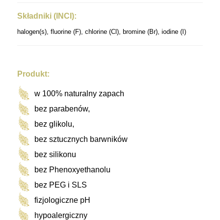
Składniki (INCI):
halogen(s), fluorine (F), chlorine (Cl), bromine (Br), iodine (I)
Produkt:
w 100% naturalny zapach
bez parabenów,
bez glikolu,
bez sztucznych barwników
bez silikonu
bez Phenoxyethanolu
bez PEG i SLS
fizjologiczne pH
hypoalergiczny