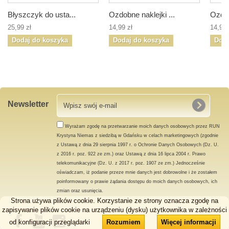
Błyszczyk do usta...
Ozdobne naklejki ...
Ozdob
25,99 zł
14,99 zł
14,99 
Dodaj do koszyka
Dodaj do koszyka
Doda
Newsletter
Wyrażam zgodę na przetwarzanie moich danych osobowych przez RUN
Krystyna Niemas z siedzibą w Gdańsku w celach marketingowych (zgodnie
z Ustawą z dnia 29 sierpnia 1997 r. o Ochronie Danych Osobowych (Dz. U.
z 2016 r. poz. 922 ze zm.) oraz Ustawą z dnia 16 lipca 2004 r. Prawo
telekomunikacyjne (Dz. U. z 2017 r. poz. 1907 ze zm.) Jednocześnie
oświadczam, iż podanie przeze mnie danych jest dobrowolne i że zostałem
poinformowany o prawie żądania dostępu do moich danych osobowych, ich
zmian oraz usunięcia.
Strona używa plików cookie. Korzystanie ze strony oznacza zgodę na
zapisywanie plików cookie na urządzeniu (dysku) użytkownika w zależności
od konfiguracji przeglądarki
Rozumiem
Więcej informacji