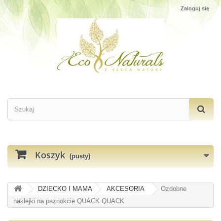
Zaloguj się
Koszyk
(pusty)
DZIECKO I MAMA
AKCESORIA
Ozdobne
naklejki na paznokcie QUACK QUACK