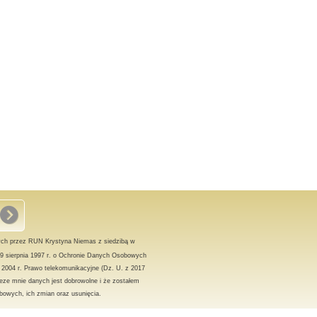
ch przez RUN Krystyna Niemas z siedzibą w
9 sierpnia 1997 r. o Ochronie Danych Osobowych
a 2004 r. Prawo telekomunikacyjne (Dz. U. z 2017
eze mnie danych jest dobrowolne i że zostałem
owych, ich zmian oraz usunięcia.