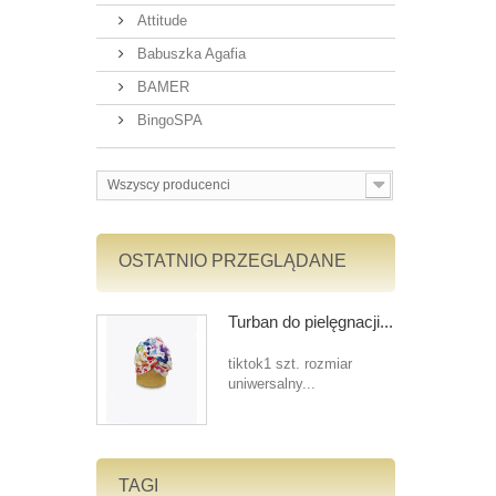
Attitude
Babuszka Agafia
BAMER
BingoSPA
Wszyscy producenci
OSTATNIO PRZEGLĄDANE
Turban do pielęgnacji...
tiktok1 szt. rozmiar
uniwersalny...
TAGI