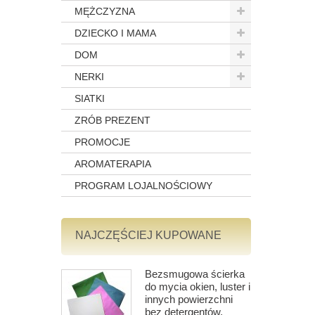
MĘŻCZYZNA
DZIECKO I MAMA
DOM
NERKI
SIATKI
ZRÓB PREZENT
PROMOCJE
AROMATERAPIA
PROGRAM LOJALNOŚCIOWY
NAJCZĘŚCIEJ KUPOWANE
Bezsmugowa ścierka
do mycia okien, luster i
innych powierzchni
bez detergentów,