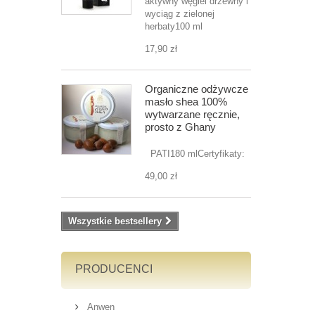
aktywny węgiel drzewny i
wyciąg z zielonej
herbaty100 ml
17,90 zł
Organiczne odżywcze
masło shea 100%
wytwarzane ręcznie,
prosto z Ghany
PATI180 mlCertyfikaty:
49,00 zł
Wszystkie bestsellery
PRODUCENCI
Anwen