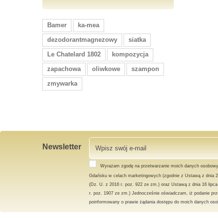
Bamer
ka-mea
dezodorantmagnezowy
siatka
Le Chatelard 1802
kompozycja
zapachowa
oliwkowe
szampon
zmywarka
Newsletter
Wyrażam zgodę na przetwarzanie moich danych osobowy
Gdańsku w celach marketingowych (zgodnie z Ustawą z dnia 2
(Dz. U. z 2016 r. poz. 922 ze zm.) oraz Ustawą z dnia 16 lipc
r. poz. 1907 ze zm.) Jednocześnie oświadczam, iż podanie prz
poinformowany o prawie żądania dostępu do moich danych osob