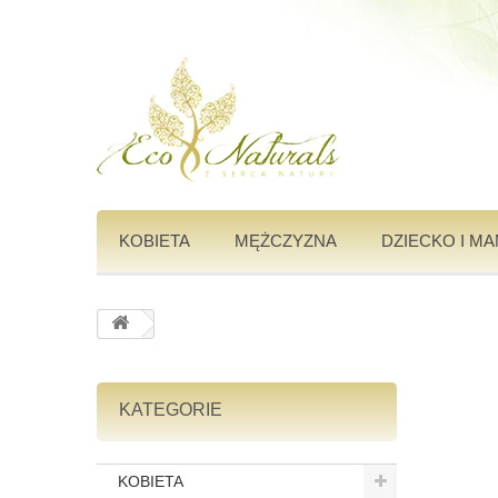
KOBIETA
MĘŻCZYZNA
DZIECKO I M
KATEGORIE
KOBIETA