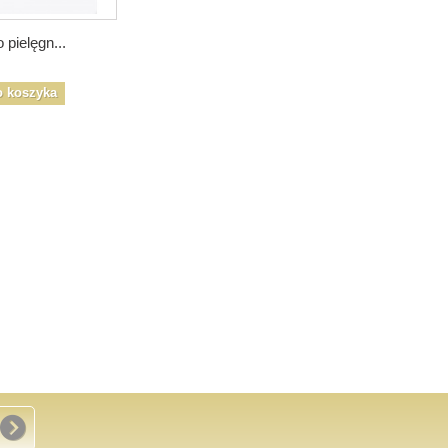
 pielęgn...
o koszyka