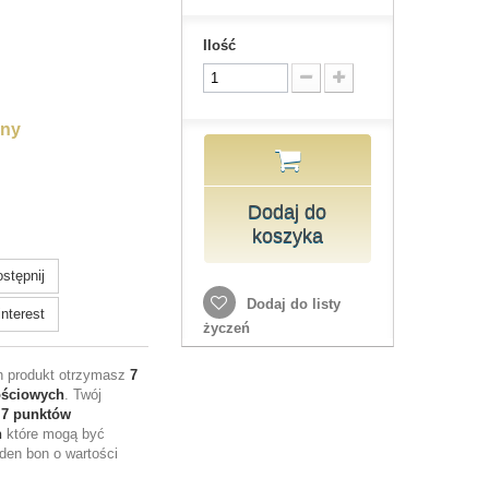
Ilość
lny
Dodaj do
koszyka
stępnij
Dodaj do listy
nterest
życzeń
en produkt otrzymasz
7
ościowych
. Twój
e
7
punktów
h
które mogą być
den bon o wartości