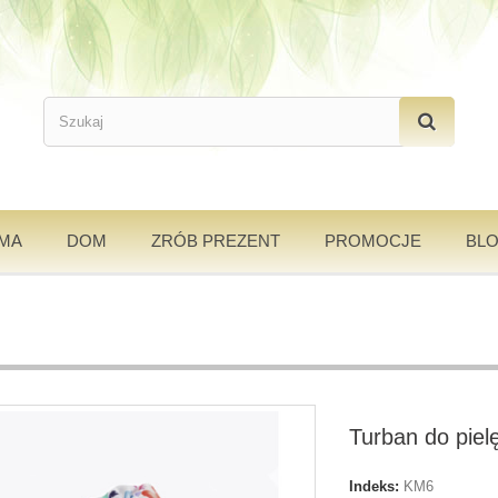
AMA
DOM
ZRÓB PREZENT
PROMOCJE
BL
Turban do piel
Indeks:
KM6