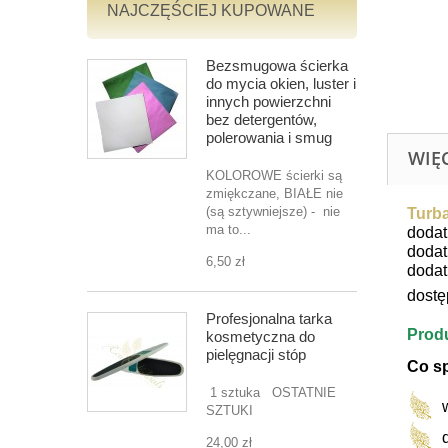
NAJCZĘŚCIEJ KUPOWANE
Bezsmugowa ścierka
do mycia okien, luster i
innych powierzchni
bez detergentów,
polerowania i smug
WIĘ
KOLOROWE ścierki są
zmiękczane, BIAŁE nie
(są sztywniejsze) - nie
Turb
ma to...
dodat
dodat
6,50 zł
dodat
dostę
Profesjonalna tarka
Produ
kosmetyczna do
pielęgnacji stóp
Co s
1 sztuka OSTATNIE
SZTUKI
24,00 zł