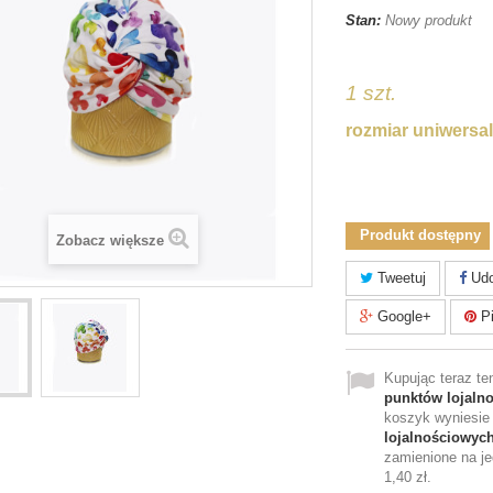
Stan:
Nowy produkt
tiktok
1 szt.
rozmiar uniwersa
turbankamea
Produkt dostępny
Zobacz większe
Tweetuj
Udo
Google+
Pi
Kupując teraz t
punktów lojaln
koszyk wyniesi
lojalnościowyc
zamienione na je
1,40 zł
.