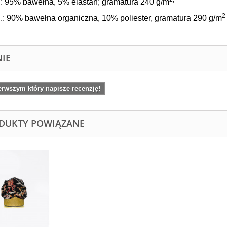
: 95% bawełna, 5% elastan; gramatura 240 g/
m
2
: 90% bawełna organiczna, 10% poliester, gramatura 290 g/
m
NIE
erwszym który napisze recenzję!
DUKTY POWIĄZANE