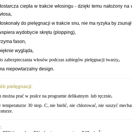
d
ostarcza ciepła w trakcie włosingu - dzięki temu nałożony na 
włosa,
doskonały do pielęgnacji w trakcie snu, nie ma ryzyka by zsunął 
wspiera wydobycie skrętu (plopping),
trzyma fason,
pięknie wygląda,
do zabezpieczania włosów podczas zabiegów pielęgnacji twarzy
,
ma niepowtarzalny design.
b pielęgnacji:
 można prać w pralce na programie delikatnym lub ręcznie
.
 temperaturze 30 stop. C, nie bielić, nie chlorować, nie suszyć mech
aturze.
:
2,