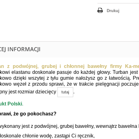
Drukuj
CEJ INFORMACJI
an z podwójnej, grubej i chłonnej bawełny firmy Ka-
kowi elastanu doskonale pasuje do każdej głowy. Turban jest 
kowo dzięki wszytej z tyłu gumie nałożysz go z łatwością. Pr
kowo węzeł z przodu sprawi, że w trakcie pielęgnacji poczuj
pny jest rozmiar dziecięcy
.
tutaj
kt Polski
.
prawi, że go pokochasz?
wykonany jest z podwójnej, grubej bawełny, wewnątrz bawełna 
doskonale chłonie wodę, zastąpi Ci ręcznik,