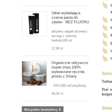
Silnie wybielająca
czarna pasta do
zębów - BEZ FLUORU
aktywny węgiel drzewny i
wyciąg z zielonej
herbaty100 ml
17,90 zł
Organiczne odżywcze
masło shea 100%
wytwarzane ręcznie,
Sposó
prosto z Ghany
Turban
PATI180 mlCertyfikaty:
Prać w
49,00 zł
temper
Skład
Wszystkie bestsellery