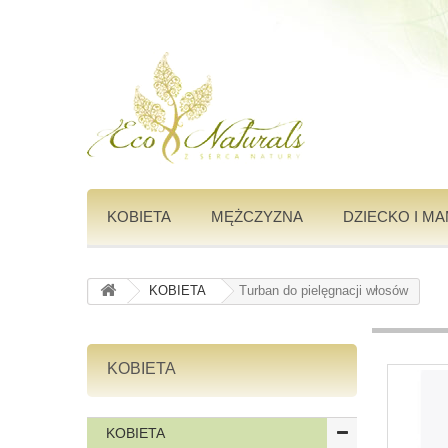
KOBIETA
MĘŻCZYZNA
DZIECKO I M
KOBIETA
Turban do pielęgnacji włosów
KOBIETA
KOBIETA