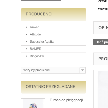
zewn.
wewn.
PRODUCENCI
OPI
Anwen
Attitude
Babuszka Agafia
Bądź pi
BAMER
BingoSPA
PRO
Wszyscy producenci
OSTATNIO PRZEGLĄDANE
Turban do pielęgnacji...