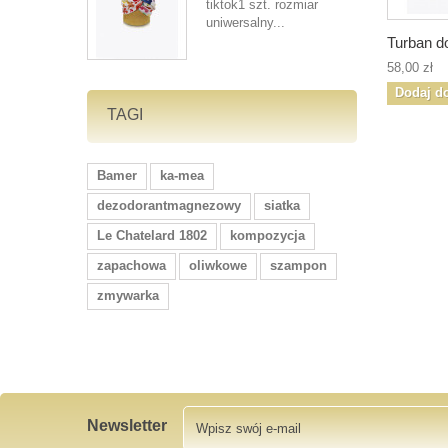
tiktok1 szt. rozmiar
uniwersalny...
Turban do
58,00 zł
Dodaj d
TAGI
Bamer
ka-mea
dezodorantmagnezowy
siatka
Le Chatelard 1802
kompozycja
zapachowa
oliwkowe
szampon
zmywarka
Newsletter