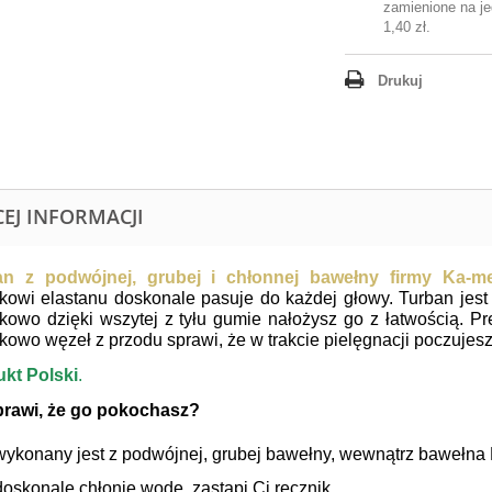
zamienione na je
1,40 zł
.
Drukuj
CEJ INFORMACJI
an z podwójnej, grubej i chłonnej bawełny firmy Ka-
kowi elastanu doskonale pasuje do każdej głowy. Turban jest 
kowo dzięki wszytej z tyłu gumie nałożysz go z łatwością. Pr
kowo węzeł z przodu sprawi, że w trakcie pielęgnacji poczujesz
kt Polski
.
prawi, że go pokochasz?
wykonany jest z podwójnej, grubej bawełny, wewnątrz bawełna 
doskonale chłonie wodę, zastąpi Ci ręcznik,