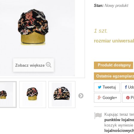
Stan:
Nowy produkt
tiktok
1 szt.
rozmiar uniwersa
turbankamea
Produkt dostępny
Zobacz większe
Ostatnie egzemplarz
Tweetuj
Udo
Google+
Pi
Kupując teraz t
punktów lojaln
koszyk wyniesi
lojalnościowyc