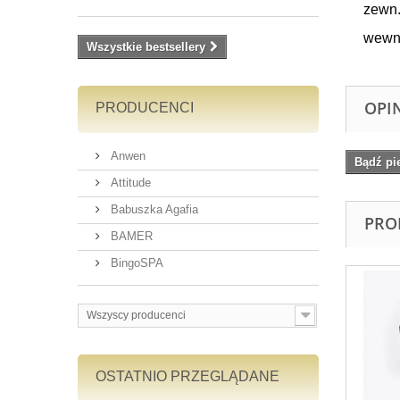
zewn.
wewn.
Wszystkie bestsellery
OPI
PRODUCENCI
Anwen
Bądź pi
Attitude
Babuszka Agafia
PRO
BAMER
BingoSPA
Wszyscy producenci
OSTATNIO PRZEGLĄDANE