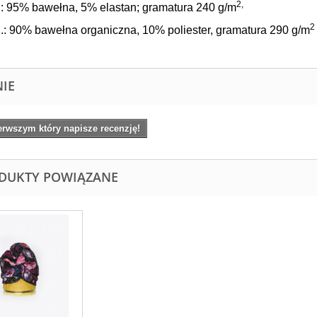
2,
: 95% bawełna, 5% elastan; gramatura 240 g/
m
2
: 90% bawełna organiczna, 10% poliester, gramatura 290 g/
m
NIE
erwszym który napisze recenzję!
DUKTY POWIĄZANE