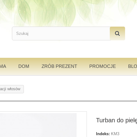
AMA
DOM
ZRÓB PREZENT
PROMOCJE
BL
acji włosów
Turban do piel
Indeks:
KM3