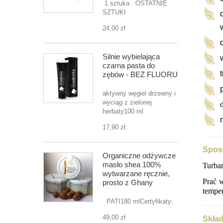
1 sztuka OSTATNIE
SZTUKI
24,00 zł
Silnie wybielająca
czarna pasta do
zębów - BEZ FLUORU
aktywny węgiel drzewny i
wyciąg z zielonej
herbaty100 ml
17,90 zł
Sposó
Organiczne odżywcze
masło shea 100%
Turban
wytwarzane ręcznie,
Prać w
prosto z Ghany
temper
PATI180 mlCertyfikaty:
49,00 zł
Skład