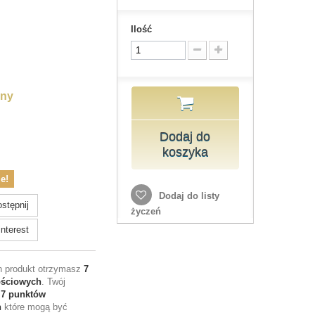
Ilość
lny
Dodaj do
koszyka
e!
Dodaj do listy
stępnij
życzeń
nterest
en produkt otrzymasz
7
ościowych
. Twój
e
7
punktów
h
które mogą być