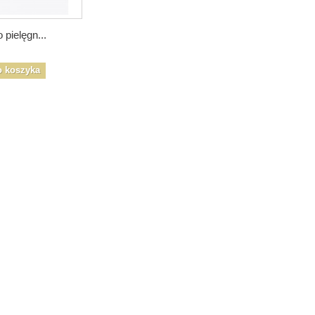
 pielęgn...
o koszyka