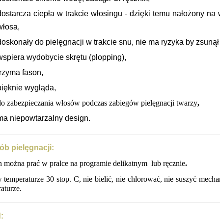
d
ostarcza ciepła w trakcie włosingu - dzięki temu nałożony na 
włosa,
doskonały do pielęgnacji w trakcie snu, nie ma ryzyka by zsunął 
wspiera wydobycie skrętu (plopping),
trzyma fason,
pięknie wygląda,
do zabezpieczania włosów podczas zabiegów pielęgnacji twarzy
,
ma niepowtarzalny design.
b pielęgnacji:
 można prać w pralce na programie delikatnym lub ręcznie
.
 temperaturze 30 stop. C, nie bielić, nie chlorować, nie suszyć mech
aturze.
: