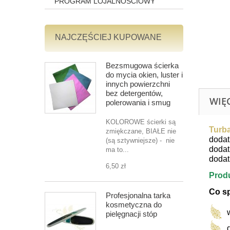
PROGRAM LOJALNOŚCIOWY
NAJCZĘŚCIEJ KUPOWANE
Bezsmugowa ścierka
do mycia okien, luster i
innych powierzchni
bez detergentów,
WIĘ
polerowania i smug
KOLOROWE ścierki są
Turb
zmiękczane, BIAŁE nie
dodat
(są sztywniejsze) - nie
dodat
ma to...
dodat
6,50 zł
Produ
Co s
Profesjonalna tarka
kosmetyczna do
pielęgnacji stóp