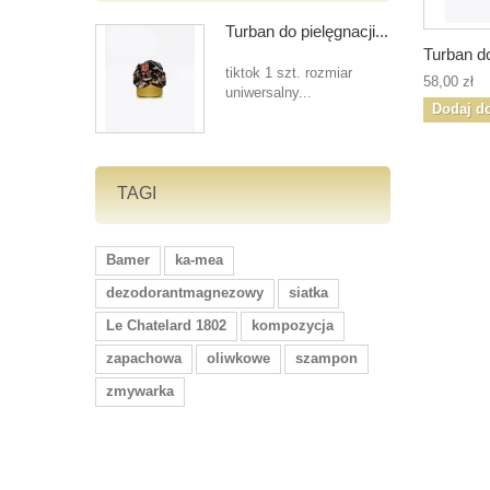
Turban do pielęgnacji...
Turban do
tiktok 1 szt. rozmiar
58,00 zł
uniwersalny...
Dodaj d
TAGI
Bamer
ka-mea
dezodorantmagnezowy
siatka
Le Chatelard 1802
kompozycja
zapachowa
oliwkowe
szampon
zmywarka