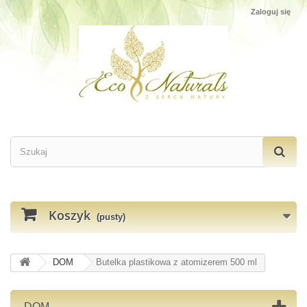
Zaloguj się
Koszyk
(pusty)
DOM
Butelka plastikowa z atomizerem 500 ml
DOM