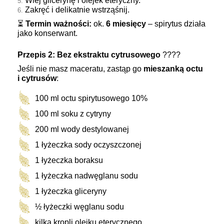
Wlej glicerynę i olejek eteryczny.
Zakręć i delikatnie wstrząśnij.
⏳
Termin ważności:
ok.
6 miesięcy
– spirytus działa
jako konserwant.
Przepis 2: Bez ekstraktu cytrusowego
????
Jeśli nie masz maceratu, zastąp go
mieszanką octu
i cytrusów
:
100 ml octu spirytusowego 10%
100 ml soku z cytryny
200 ml wody destylowanej
1 łyżeczka sody oczyszczonej
1 łyżeczka boraksu
1 łyżeczka nadwęglanu sodu
1 łyżeczka gliceryny
½ łyżeczki węglanu sodu
kilka kropli olejku eterycznego