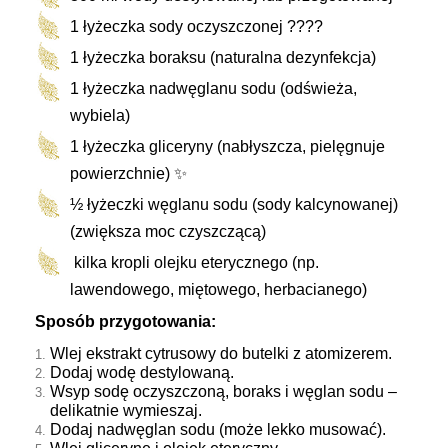
1 łyżeczka sody oczyszczonej ????
1 łyżeczka boraksu (naturalna dezynfekcja)
1 łyżeczka nadwęglanu sodu (odświeża,
wybiela)
1 łyżeczka gliceryny (nabłyszcza, pielęgnuje
powierzchnie) ✨
½ łyżeczki węglanu sodu (sody kalcynowanej)
(zwiększa moc czyszczącą)
kilka kropli olejku eterycznego (np.
lawendowego, miętowego, herbacianego)
Sposób przygotowania:
Wlej ekstrakt cytrusowy do butelki z atomizerem.
Dodaj wodę destylowaną.
Wsyp sodę oczyszczoną, boraks i węglan sodu –
delikatnie wymieszaj.
Dodaj nadwęglan sodu (może lekko musować).