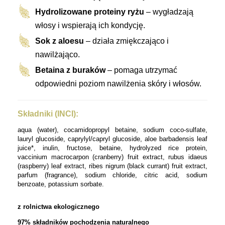
Hydrolizowane proteiny ryżu
– wygładzają
włosy i wspierają ich kondycję.
Sok z aloesu
– działa zmiękczająco i
nawilżająco.
Betaina z buraków
– pomaga utrzymać
odpowiedni poziom nawilżenia skóry i włosów.
Składniki (INCI):
aqua (water), cocamidopropyl betaine, sodium coco-sulfate,
lauryl glucoside, caprylyl/capryl glucoside, aloe barbadensis leaf
juice*, inulin, fructose, betaine, hydrolyzed rice protein,
vaccinium macrocarpon (cranberry) fruit extract, rubus idaeus
(raspberry) leaf extract, ribes nigrum (black currant) fruit extract,
parfum (fragrance), sodium chloride, citric acid, sodium
benzoate, potassium sorbate.
z rolnictwa ekologicznego
97% składników pochodzenia naturalnego