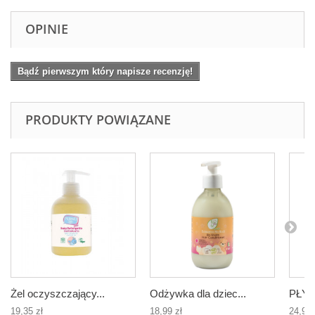
OPINIE
Bądź pierwszym który napisze recenzję!
PRODUKTY POWIĄZANE
Żel oczyszczający...
Odżywka dla dziec...
PŁYN 
19,35 zł
18,99 zł
24,99 