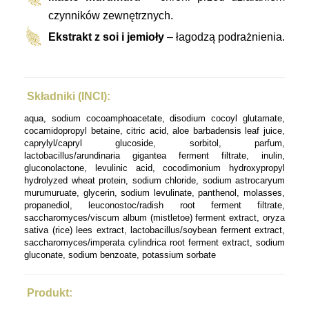
czynników zewnętrznych.
Ekstrakt z soi i jemioły
– łagodzą podrażnienia.
Składniki (INCI):
aqua, sodium cocoamphoacetate, disodium cocoyl glutamate,
cocamidopropyl betaine, citric acid, aloe barbadensis leaf juice,
caprylyl/capryl glucoside, sorbitol, parfum,
lactobacillus/arundinaria gigantea ferment filtrate, inulin,
gluconolactone, levulinic acid, cocodimonium hydroxypropyl
hydrolyzed wheat protein, sodium chloride, sodium astrocaryum
murumuruate, glycerin, sodium levulinate, panthenol, molasses,
propanediol, leuconostoc/radish root ferment filtrate,
saccharomyces/viscum album (mistletoe) ferment extract, oryza
sativa (rice) lees extract, lactobacillus/soybean ferment extract,
saccharomyces/imperata cylindrica root ferment extract, sodium
gluconate, sodium benzoate, potassium sorbate
Produkt: