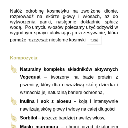
Nałóż odrobinę kosmetyku na zwolżone dłonie,
rozprowadź na skórze głowy i włosach, aż do
wytworzenia panki, następnie dokładnie spłucz
wodą. Po umyciu włosów polecamy użyć odżywki w
wygodnym sprayu ułatwiającą rozczesywanie,
która
pomoże rozczesać niesforne kosmyki
tutaj
Kompozycja:
Naturalny kompleks składników aktywnych
Vegequa
t – tworzony na bazie protein z
pszenicy, który dba o wrażliwą skórę dziecka i
wzmacnia jej naturalną barierę ochronną,
Inulina i sok z aloesu
– koją i intensywnie
nawilżają skórę głowy i włosy na całej długości,
Sorbitol
– jeszcze bardziej nawilży włosy,
Masło murumuru
– chroni przed działaniem