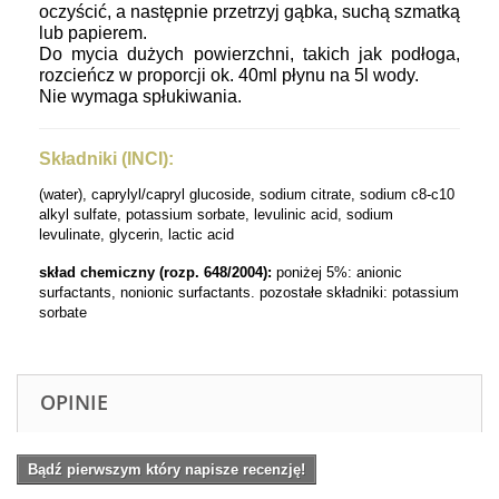
oczyścić, a następnie przetrzyj gąbka, suchą szmatką
lub papierem.
Do mycia dużych powierzchni, takich jak podłoga,
rozcieńcz w proporcji ok. 40ml płynu na 5l wody.
Nie wymaga spłukiwania.
Składniki (INCI):
(water), caprylyl/capryl glucoside, sodium citrate, sodium c8-c10
alkyl sulfate, potassium sorbate,
levulinic
acid, sodium
levulinate, glycerin, lactic acid
skład
chemiczny
(
rozp
. 648/2004):
poniżej
5%: anionic
surfactants, nonionic surfactants.
pozostałe
składniki
: potassium
sorbate
OPINIE
Bądź pierwszym który napisze recenzję!