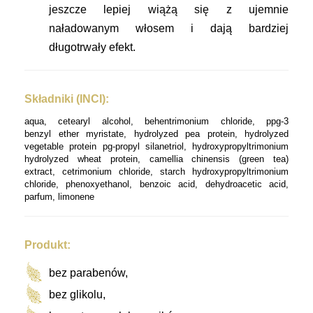
jeszcze lepiej wiążą się z ujemnie
naładowanym włosem i dają bardziej
długotrwały efekt.
Składniki (INCI):
aqua, cetearyl alcohol, behentrimonium chloride, ppg-3
benzyl ether myristate, hydrolyzed pea protein, hydrolyzed
vegetable protein pg-propyl silanetriol, hydroxypropyltrimonium
hydrolyzed wheat protein, camellia chinensis (green tea)
extract, cetrimonium chloride, starch hydroxypropyltrimonium
chloride, phenoxyethanol, benzoic acid, dehydroacetic acid,
parfum, limonene
Produkt:
bez parabenów,
bez glikolu,