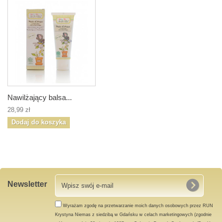
Nawilżający balsa...
28,99 zł
Dodaj do koszyka
Newsletter
Wyrażam zgodę na przetwarzanie moich danych osobowych przez RUN
Krystyna Niemas z siedzibą w Gdańsku w celach marketingowych (zgodnie