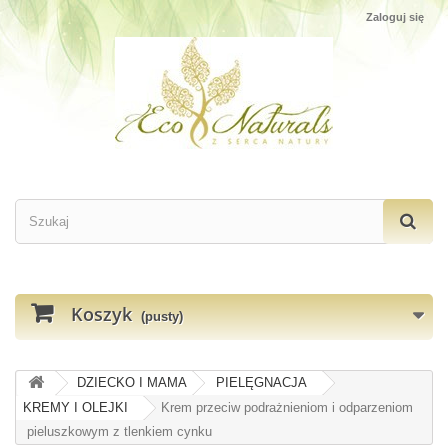
Zaloguj się
Koszyk
(pusty)
DZIECKO I MAMA
PIELĘGNACJA
KREMY I OLEJKI
Krem przeciw podrażnieniom i odparzeniom
pieluszkowym z tlenkiem cynku