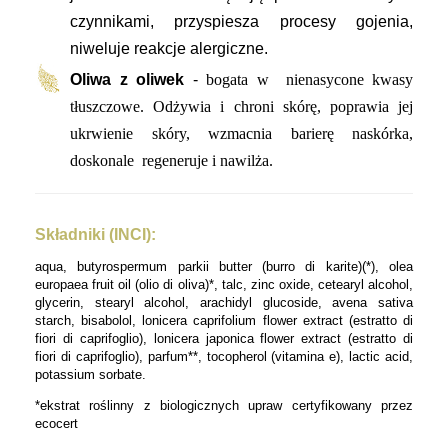
czynnikami, przyspiesza procesy gojenia,
niweluje reakcje alergiczne.
Oliwa z oliwek
-
bogata w nienasycone kwasy
tłuszczowe. Odżywia i chroni skórę, poprawia jej
ukrwienie skóry, wzmacnia barierę naskórka,
doskonale regeneruje i nawilża.
Składniki (INCI):
aqua, butyrospermum parkii butter (burro di karite)(*), olea
europaea fruit oil (olio di oliva)*, talc, zinc oxide, cetearyl alcohol,
glycerin, stearyl alcohol, arachidyl glucoside, avena sativa
starch, bisabolol, lonicera caprifolium flower extract (estratto di
fiori di caprifoglio), lonicera japonica flower extract (estratto di
fiori di caprifoglio), parfum**, tocopherol (vitamina e), lactic acid,
potassium sorbate.
*ekstrat roślinny z biologicznych upraw certyfikowany przez
ecocert