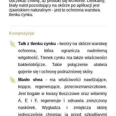
odczekać chwilę, aż produkt się wchłonie. Delikatny,
biały nalot pozostający na skórze po aplikacji jest
zjawiskiem naturalnym - jest to ochronna warstwa
tlenku cynku.
Kompozycja:
Talk z tlenku cynku -
tworzy na skórze warstwę
ochronna, która ogranicza nadmierną
wilgotność. Tlenek cynku ma także właściwości
bakteriobójcze. Takie połączenie ułatwia
gojenie się i ochronę podrażnionej skóry.
Masło shea
-
ma właściwości nawilżające,
kojące, regenerujące, przeciwzmarszczkowe.
Jest bogate w kwasy tłuszczowe oraz witaminy
A, E i F, regeneruje i odnawia zniszczony
naskórek. Wygładza i zmiękcza skórę
jednocześnie chroniąc ją przed szkodliwymi