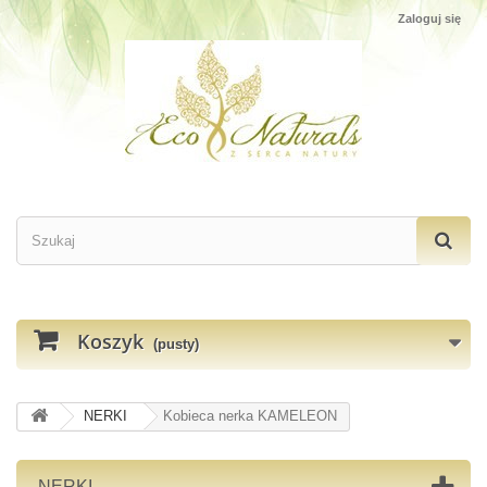
Zaloguj się
Koszyk
(pusty)
NERKI
Kobieca nerka KAMELEON
NERKI