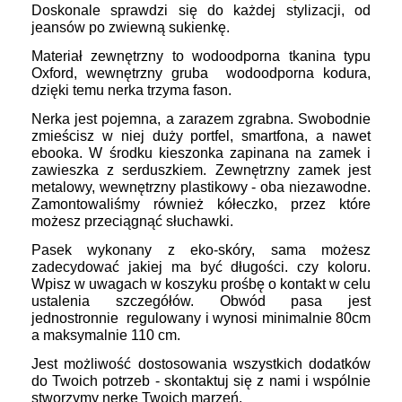
Doskonale sprawdzi się do każdej stylizacji, od
jeansów po zwiewną sukienkę.
Materiał zewnętrzny to wodoodporna tkanina typu
Oxford,
wewnętrzny gruba wodoodporna kodura,
dzięki temu nerka trzyma fason.
Nerka jest pojemna, a zarazem zgrabna. Swobodnie
zmieścisz w niej duży portfel, smartfona, a nawet
ebooka. W środku kieszonka zapinana na zamek i
zawieszka z serduszkiem. Zewnętrzny zamek jest
metalowy, wewnętrzny plastikowy - oba niezawodne.
Zamontowaliśmy również kółeczko, przez które
możesz przeciągnąć słuchawki.
Pasek wykonany z eko-skóry, sama możesz
zadecydować jakiej ma być długości. czy koloru.
Wpisz w uwagach w koszyku prośbę o kontakt w celu
ustalenia szczegółów. Obwód pasa jest
jednostronnie regulowany i wynosi minimalnie 80cm
a maksymalnie 110 cm.
Jest możliwość dostosowania wszystkich dodatków
do Twoich potrzeb - skontaktuj się z nami i wspólnie
stworzymy nerkę Twoich marzeń.