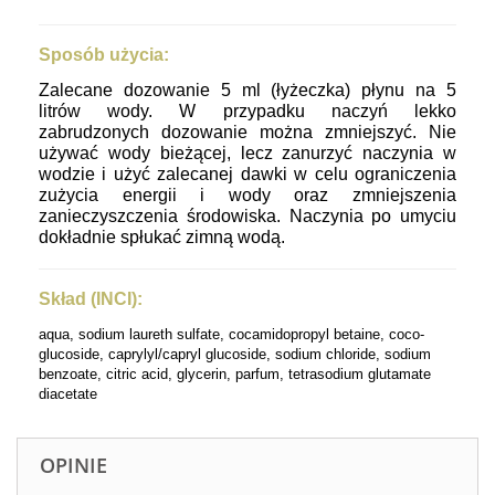
Sposób użycia:
Zalecane dozowanie 5 ml (łyżeczka) płynu na 5
litrów wody. W przypadku naczyń lekko
zabrudzonych dozowanie można zmniejszyć. Nie
używać wody bieżącej, lecz zanurzyć naczynia w
wodzie i użyć zalecanej dawki w celu ograniczenia
zużycia energii i wody oraz zmniejszenia
zanieczyszczenia środowiska. Naczynia po umyciu
dokładnie spłukać zimną wodą.
Skład (INCI):
aqua, sodium
laureth
sulfate,
cocamidopropyl
betaine, coco-
glucoside, caprylyl/capryl glucoside, sodium chloride, sodium
benzoate, citric acid, glycerin, parfum, tetrasodium glutamate
diacetate
OPINIE