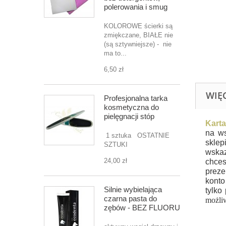
polerowania i smug
KOLOROWE ścierki są
zmiękczane, BIAŁE nie
(są sztywniejsze) - nie
ma to...
6,50 zł
WIĘ
Profesjonalna tarka
kosmetyczna do
pielęgnacji stóp
Karta
na w
1 sztuka OSTATNIE
sklep
SZTUKI
wskaz
24,00 zł
chces
preze
konto
Silnie wybielająca
tylko
czarna pasta do
możliw
zębów - BEZ FLUORU