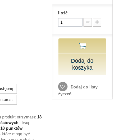
Ilość
Dodaj do
koszyka
Dodaj do listy
stępnij
życzeń
nterest
en produkt otrzymasz
18
ościowych
. Twój
e
18
punktów
h
które mogą być
den bon o wartości