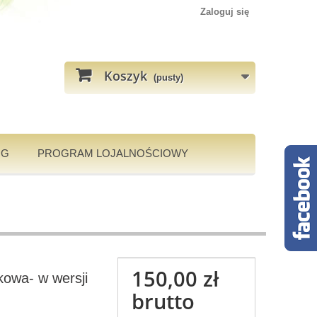
Zaloguj się
Koszyk
(pusty)
OG
PROGRAM LOJALNOŚCIOWY
150,00 zł
owa- w wersji
brutto