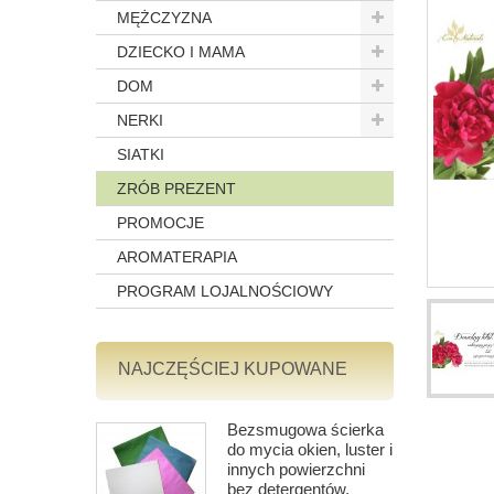
MĘŻCZYZNA
DZIECKO I MAMA
DOM
NERKI
SIATKI
ZRÓB PREZENT
PROMOCJE
AROMATERAPIA
PROGRAM LOJALNOŚCIOWY
NAJCZĘŚCIEJ KUPOWANE
Bezsmugowa ścierka
do mycia okien, luster i
innych powierzchni
bez detergentów,