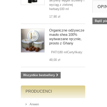
aktywny węgiel drzewny i
wyciąg z zielonej
OPI
herbaty100 ml
17,90 zł
Bądź pi
Organiczne odżywcze
masło shea 100%
wytwarzane ręcznie,
prosto z Ghany
PATI180 mlCertyfikaty:
49,00 zł
Wszystkie bestsellery
PRODUCENCI
Anwen