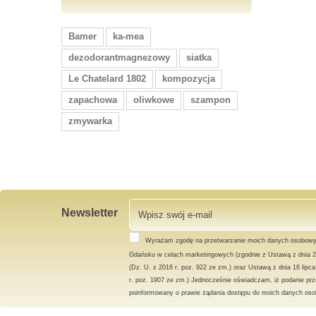
Bamer
ka-mea
dezodorantmagnezowy
siatka
Le Chatelard 1802
kompozycja
zapachowa
oliwkowe
szampon
zmywarka
Newsletter
Wyrażam zgodę na przetwarzanie moich danych osobowy
Gdańsku w celach marketingowych (zgodnie z Ustawą z dnia 2
(Dz. U. z 2016 r. poz. 922 ze zm.) oraz Ustawą z dnia 16 lipc
r. poz. 1907 ze zm.) Jednocześnie oświadczam, iż podanie prz
poinformowany o prawie żądania dostępu do moich danych osob