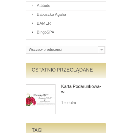
Attitude
Babuszka Agafia
BAMER
BingoSPA
Wszyscy producenci
OSTATNIO PRZEGLĄDANE
Karta Podarunkowa-
w...
1 sztuka
TAGI