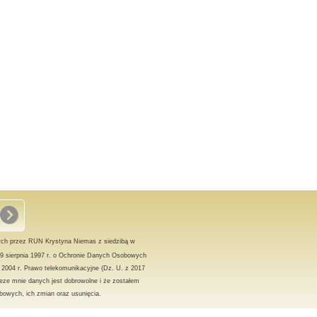
ch przez RUN Krystyna Niemas z siedzibą w
9 sierpnia 1997 r. o Ochronie Danych Osobowych
a 2004 r. Prawo telekomunikacyjne (Dz. U. z 2017
eze mnie danych jest dobrowolne i że zostałem
owych, ich zmian oraz usunięcia.