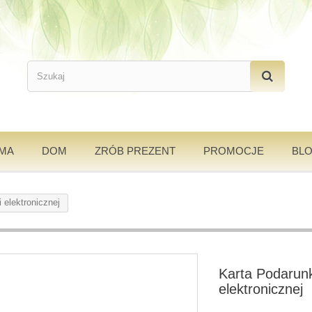
AMA
DOM
ZRÓB PREZENT
PROMOCJE
BL
 elektronicznej
Karta Podarunk
elektronicznej