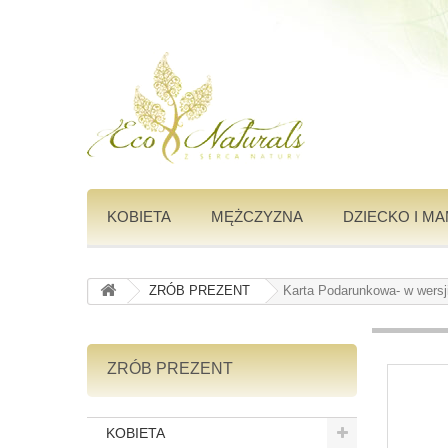
KOBIETA
MĘŻCZYZNA
DZIECKO I M
ZRÓB PREZENT
Karta Podarunkowa- w wersji
ZRÓB PREZENT
KOBIETA