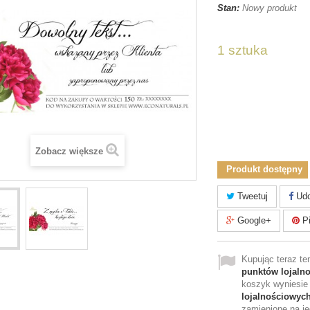
Stan:
Nowy produkt
1 sztuka
Zobacz większe
Produkt dostępny
Tweetuj
Udo
Google+
Pi
Kupując teraz t
punktów lojaln
koszyk wyniesi
lojalnościowyc
zamienione na je