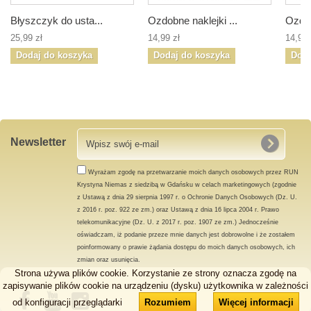
Błyszczyk do usta...
Ozdobne naklejki ...
Ozdob
25,99 zł
14,99 zł
14,99 
Dodaj do koszyka
Dodaj do koszyka
Doda
Newsletter
Wyrażam zgodę na przetwarzanie moich danych osobowych przez RUN
Krystyna Niemas z siedzibą w Gdańsku w celach marketingowych (zgodnie
z Ustawą z dnia 29 sierpnia 1997 r. o Ochronie Danych Osobowych (Dz. U.
z 2016 r. poz. 922 ze zm.) oraz Ustawą z dnia 16 lipca 2004 r. Prawo
telekomunikacyjne (Dz. U. z 2017 r. poz. 1907 ze zm.) Jednocześnie
oświadczam, iż podanie przeze mnie danych jest dobrowolne i że zostałem
poinformowany o prawie żądania dostępu do moich danych osobowych, ich
zmian oraz usunięcia.
Strona używa plików cookie. Korzystanie ze strony oznacza zgodę na
zapisywanie plików cookie na urządzeniu (dysku) użytkownika w zależności
od konfiguracji przeglądarki
Rozumiem
Więcej informacji