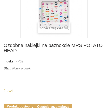
Zobacz większe
Ozdobne naklejki na paznokcie MRS POTATO
HEAD
Indeks:
PP62
Stan:
Nowy produkt
naklejkisnails
1 szt.
Produkt dostępny
Ostatnie egzemplarze!