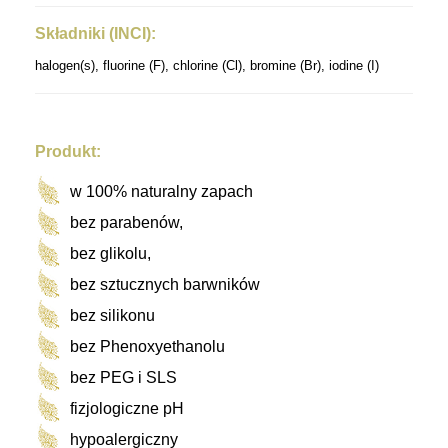
Składniki (INCI):
halogen(s), fluorine (F), chlorine (Cl), bromine (Br), iodine (I)
Produkt:
w 100% naturalny zapach
bez parabenów,
bez glikolu,
bez sztucznych barwników
bez silikonu
bez Phenoxyethanolu
bez PEG i SLS
fizjologiczne pH
hypoalergiczny