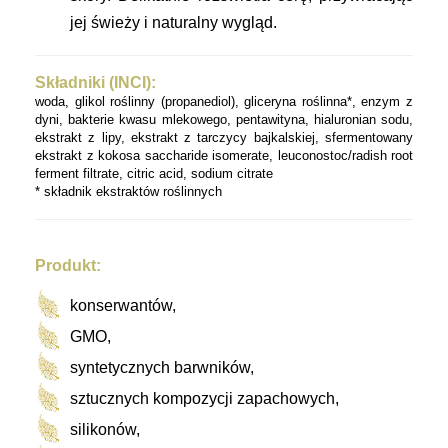
jej świeży i naturalny wygląd.
Składniki (INCI):
woda, glikol roślinny (
propanediol),
gliceryna roślinna*,
enzym z
dyni,
bakterie kwasu mlekowego,
pentawityna,
hialuronian sodu,
ekstrakt z lipy,
ekstrakt z tarczycy bajkalskiej,
sfermentowany
ekstrakt z kokosa
saccharide isomerate,
leuconostoc/radish root
ferment filtrate,
citric acid,
sodium citrate
* składnik ekstraktów roślinnych
Produkt:
konserwantów,
GMO,
syntetycznych barwników,
sztucznych kompozycji zapachowych,
silikonów,