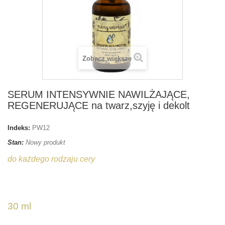
Zobacz większe
SERUM INTENSYWNIE NAWILŻAJĄCE,
REGENERUJĄCE na twarz,szyję i dekolt
Indeks:
PW12
Stan:
Nowy produkt
do każdego rodzaju cery
serumnawilżające
serumnadzień
30 ml