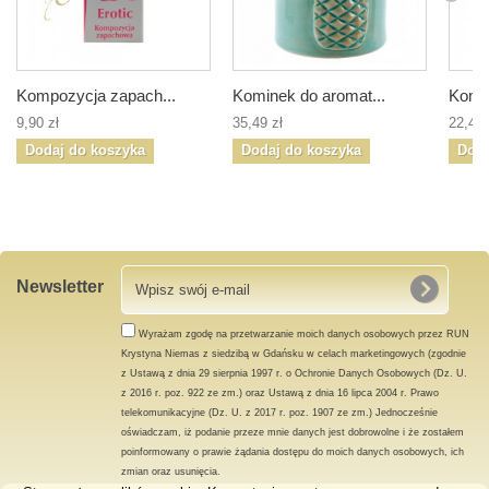
Kompozycja zapach...
Kominek do aromat...
Komin
9,90 zł
35,49 zł
22,49 
Dodaj do koszyka
Dodaj do koszyka
Doda
Newsletter
Wyrażam zgodę na przetwarzanie moich danych osobowych przez RUN
Krystyna Niemas z siedzibą w Gdańsku w celach marketingowych (zgodnie
z Ustawą z dnia 29 sierpnia 1997 r. o Ochronie Danych Osobowych (Dz. U.
z 2016 r. poz. 922 ze zm.) oraz Ustawą z dnia 16 lipca 2004 r. Prawo
telekomunikacyjne (Dz. U. z 2017 r. poz. 1907 ze zm.) Jednocześnie
oświadczam, iż podanie przeze mnie danych jest dobrowolne i że zostałem
poinformowany o prawie żądania dostępu do moich danych osobowych, ich
zmian oraz usunięcia.