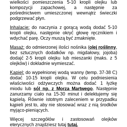
wielkości pomieszczenia 5-10 kropli olejku lub
kompozycji zapachowej, a następnie za
pośrednictwem umieszczonej wewnątrz świeczki
podgrzewać płyn.
Inhalacje:
do naczynia z gorącą wodą dodać 5-10
kropli olejku, następnie okryć głowę ręcznikiem i
wdychać parę. Oczy muszą być zmaknięte.
Masaż:
do odmierzonej ilości nośnika (
olej roślinny
,
bez sztucznych dodatków np. migdałowy, jojoba)
dodajć 2-5 kropli olejku lub mieszanki (maks. z 5
olejków) i dokładnie wymieszać.
Kąpiel:
do wypełnionej wodą wanny (temp. 37-38 C)
dodać 10-15 kropli olejku. W celu podniesienia
właściwości odżywczych można dodać 1 łyżkę
miodu lub
sól np. z Morza Martwego
. Następnie
zanurzamy ciało na 15-30 minut i delektujemy się
kąpielą. Równie istotnym zaleceniem w przypadku
kąpieli jest to, aby nie stosować wraz z nią środków
myjąco-pieniących.
Więcej szczegółów i zastosowań olejków
eterycznych znajdziesz tutaj
tutaj.