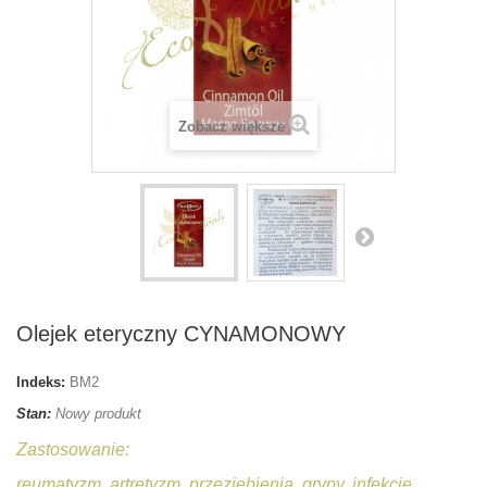
Zobacz większe
Olejek eteryczny CYNAMONOWY
Indeks:
BM2
Stan:
Nowy produkt
Zastosowanie:
reumatyzm, artretyzm, przeziębienia, grypy, infekcje