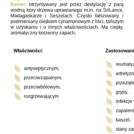
Bamer,
otrzymywany jest przez destylację z parą
wodną kory drzewa uprawianego m.in. na SriLance,
Madagaskarze i Seszelach. Często fałszowany i
podmieniany olejkiem cynamonowym z liści, tańszym
w uzyskaniu i o innych właściwościach. Ma ciepły,
aromatyczny korzenny zapach.
Właściwości:
Zastosowani
reumaty
antyseptycznym,
artretyz
przeciwzapalnym,
przezięb
przeciwbólowym,
grypy,
rozgrzewającym
infekcje
kosmetyki naturalne, kosmetyki
zapaleni
ekologiczne, bio, eco, kosmetyk
dla kobiet, kosmetyki dla dzieci,
kaszel,
kosmetyki dla mężczyzn, econatur
naturalne, ekologiczne, organiczne
stany za
do ciała, do włosów