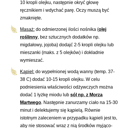
10 kropli olejku, następnie okryć głowę
ręcznikiem i wdychać parę. Oczy muszą być
zmaknięte.
Masaż:
do odmierzonej ilości nośnika (
olej
roślinny
, bez sztucznych dodatków np.
migdałowy, jojoba) dodajć 2-5 kropli olejku lub
mieszanki (maks. z 5 olejków) i dokładnie
wymieszać.
Kąpiel:
do wypełnionej wodą wanny (temp. 37-
38 C) dodać 10-15 kropli olejku. W celu
podniesienia właściwości odżywczych można
dodać 1 łyżkę miodu lub
sól np. z Morza
Martwego
. Następnie zanurzamy ciało na 15-30
minut i delektujemy się kąpielą. Równie
istotnym zaleceniem w przypadku kąpieli jest to,
aby nie stosować wraz z nią środków myjąco-