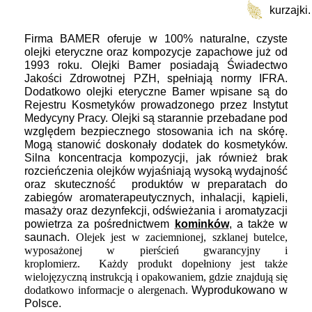
odżywcze
kurzajki.
Firma BAMER oferuje w 100% naturalne, czyste
olejki eteryczne oraz kompozycje zapachowe już od
1993 roku.
Olejki Bamer posiadają Świadectwo
Jakości Zdrowotnej PZH, spełniają normy IFRA.
Dodatkowo olejki eteryczne Bamer wpisane są do
Rejestru Kosmetyków prowadzonego przez Instytut
Medycyny Pracy. Olejki są starannie przebadane pod
względem bezpiecznego stosowania ich na skórę.
Mogą stanowić doskonały dodatek do kosmetyków.
Silna koncentracja kompozycji, jak również brak
rozcieńczenia olejków wyjaśniają wysoką wydajność
oraz skuteczność produktów w preparatach do
zabiegów aromaterapeutycznych, inhalacji, kąpieli,
masaży oraz dezynfekcji, odświeżania i aromatyzacji
powietrza za pośrednictwem
kominków
, a także w
saunach.
Olejek jest
w zaciemnionej, szklanej butelce,
wyposażonej w pierścień gwarancyjny i
kroplomierz. Każdy produkt dopełniony jest także
wielojęzyczną instrukcją i opakowaniem, gdzie znajdują się
dodatkowo informacje o alergenach.
Wyprodukowano w
Polsce.