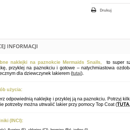
Drukuj
CEJ INFORMACJI
bne naklejki na paznokcie Mermaids
Snails,
to super sz
jkę, przyklej na paznokciu i gotowe – natychmiastowa ozd
ecznym dla dziewczynek lakierem (
tutaj
).
ób użycia:
rz odpowiednią naklejkę i przyklej ją na paznokciu. Potrzyj kil
ie potrzeby można utrwalić lakier przy pomocy Top Coat (
TUTA
niki (INCI):
(s), fluorine (F), chlorine (Cl), bromine (Br), iodine (I)