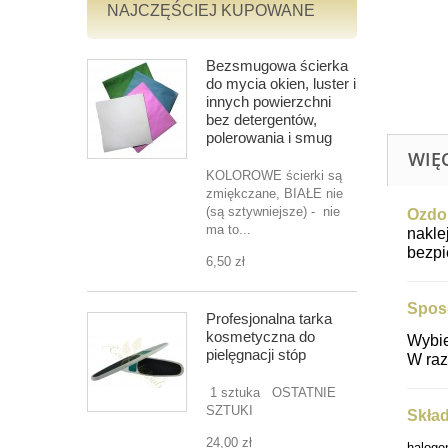
NAJCZĘŚCIEJ KUPOWANE
Bezsmugowa ścierka
do mycia okien, luster i
innych powierzchni
bez detergentów,
polerowania i smug
WIĘ
KOLOROWE ścierki są
zmiękczane, BIAŁE nie
(są sztywniejsze) - nie
Ozdo
ma to...
nakle
bezpi
6,50 zł
Spos
Profesjonalna tarka
kosmetyczna do
Wybie
pielęgnacji stóp
W raz
1 sztuka OSTATNIE
SZTUKI
Skład
24,00 zł
halogen