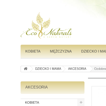
KOBIETA
MĘŻCZYZNA
DZIECKO I M
DZIECKO I MAMA
AKCESORIA
Ozdobne
AKCESORIA
KOBIETA