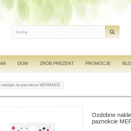
AMA
DOM
ZRÓB PREZENT
PROMOCJE
BL
 naklejki na paznokcie MERMAIDS
Ozdobne naklej
paznokcie M