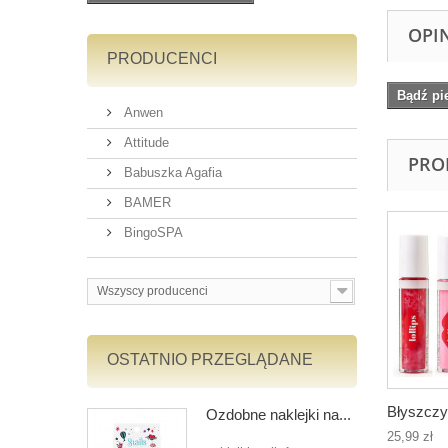
OPI
PRODUCENCI
Bądź pi
Anwen
Attitude
PRO
Babuszka Agafia
BAMER
BingoSPA
Wszyscy producenci
OSTATNIO PRZEGLĄDANE
Błyszczyk
Ozdobne naklejki na...
25,99 zł