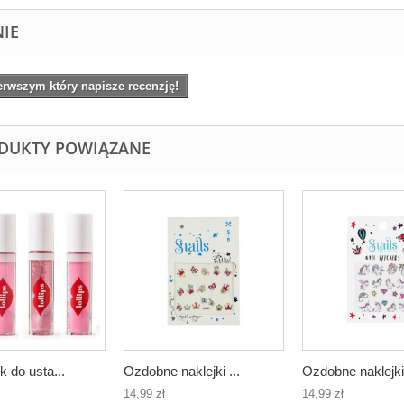
NIE
erwszym który napisze recenzję!
DUKTY POWIĄZANE
 do usta...
Ozdobne naklejki ...
Ozdobne naklejki 
14,99 zł
14,99 zł