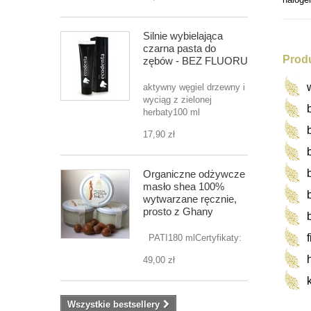
Silnie wybielająca
czarna pasta do
Prod
zębów - BEZ FLUORU
aktywny węgiel drzewny i
wyciąg z zielonej
herbaty100 ml
17,90 zł
Organiczne odżywcze
masło shea 100%
wytwarzane ręcznie,
prosto z Ghany
PATI180 mlCertyfikaty:
49,00 zł
Wszystkie bestsellery