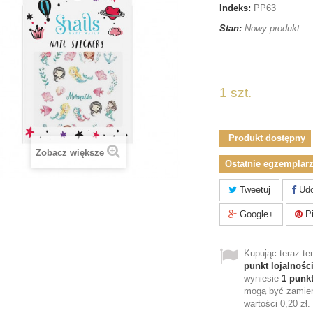
Indeks:
PP63
Stan:
Nowy produkt
naklejkisnails
1 szt.
Produkt dostępny
Zobacz większe
Ostatnie egzemplarz
Tweetuj
Udo
Google+
Pi
Kupując teraz t
punkt lojalnośc
wyniesie
1
punkt
mogą być zamien
wartości
0,20 zł
.