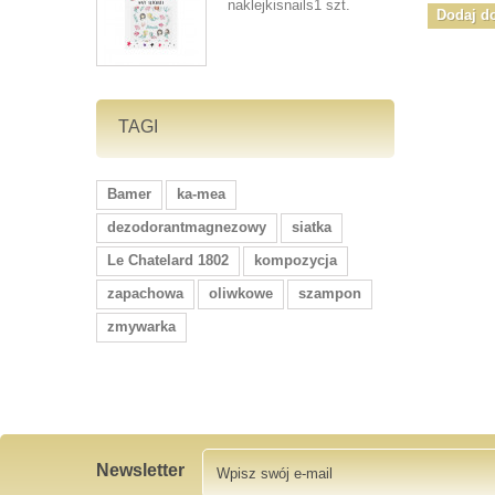
naklejkisnails1 szt.
Dodaj d
TAGI
Bamer
ka-mea
dezodorantmagnezowy
siatka
Le Chatelard 1802
kompozycja
zapachowa
oliwkowe
szampon
zmywarka
Newsletter