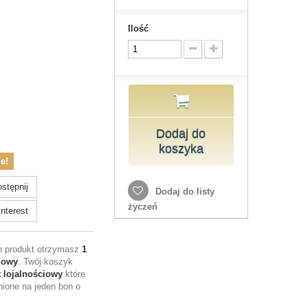
Ilość
Dodaj do
koszyka
e!
stępnij
Dodaj do listy
życzeń
nterest
en produkt otrzymasz
1
iowy
. Twój koszyk
 lojalnościowy
które
ione na jeden bon o