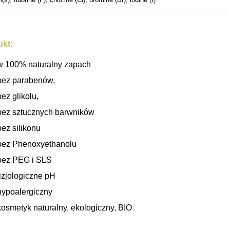
ukt:
w 100% naturalny zapach
bez parabenów,
bez glikolu,
bez sztucznych barwników
bez silikonu
bez Phenoxyethanolu
bez PEG i SLS
fizjologiczne pH
hypoalergiczny
kosmetyk naturalny, ekologiczny, BIO