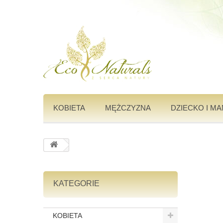
KOBIETA
MĘŻCZYZNA
DZIECKO I M
KATEGORIE
KOBIETA