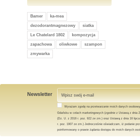
Bamer
ka-mea
dezodorantmagnezowy
siatka
Le Chatelard 1802
kompozycja
zapachowa
oliwkowe
szampon
zmywarka
Newsletter
Wyrażam zgodę na przetwarzanie moich danych osobowy
Gdańsku w celach marketingowych (zgodnie z Ustawą z dnia 2
(Dz. U. z 2016 r. poz. 922 ze zm.) oraz Ustawą z dnia 16 lipc
r. poz. 1907 ze zm.) Jednocześnie oświadczam, iż podanie prz
poinformowany o prawie żądania dostępu do moich danych osob