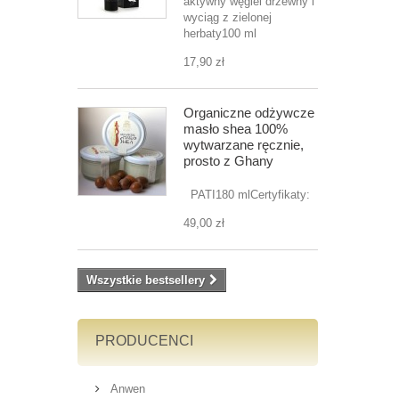
aktywny węgiel drzewny i
wyciąg z zielonej
herbaty100 ml
17,90 zł
Organiczne odżywcze
masło shea 100%
wytwarzane ręcznie,
prosto z Ghany
PATI180 mlCertyfikaty:
49,00 zł
Wszystkie bestsellery
PRODUCENCI
Anwen