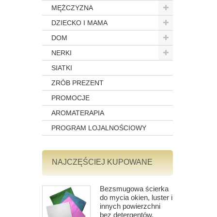
MĘŻCZYZNA
DZIECKO I MAMA
DOM
NERKI
SIATKI
ZRÓB PREZENT
PROMOCJE
AROMATERAPIA
PROGRAM LOJALNOŚCIOWY
NAJCZĘŚCIEJ KUPOWANE
Bezsmugowa ścierka
do mycia okien, luster i
innych powierzchni
bez detergentów,