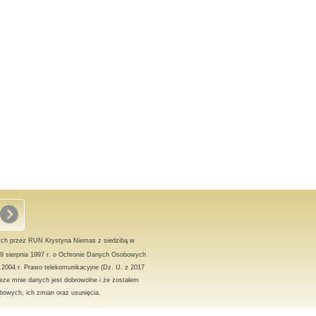
ch przez RUN Krystyna Niemas z siedzibą w
9 sierpnia 1997 r. o Ochronie Danych Osobowych
a 2004 r. Prawo telekomunikacyjne (Dz. U. z 2017
eze mnie danych jest dobrowolne i że zostałem
owych, ich zmian oraz usunięcia.