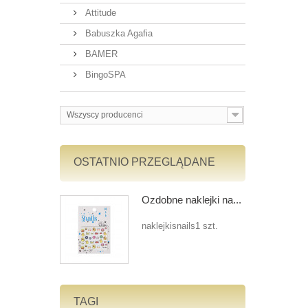
Attitude
Babuszka Agafia
BAMER
BingoSPA
Wszyscy producenci
OSTATNIO PRZEGLĄDANE
Ozdobne naklejki na...
naklejkisnails1 szt.
TAGI