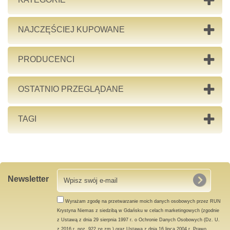
NAJCZĘŚCIEJ KUPOWANE
PRODUCENCI
OSTATNIO PRZEGLĄDANE
TAGI
Newsletter
Wyrażam zgodę na przetwarzanie moich danych osobowych przez RUN
Krystyna Niemas z siedzibą w Gdańsku w celach marketingowych (zgodnie
z Ustawą z dnia 29 sierpnia 1997 r. o Ochronie Danych Osobowych (Dz. U.
z 2016 r. poz. 922 ze zm.) oraz Ustawą z dnia 16 lipca 2004 r. Prawo