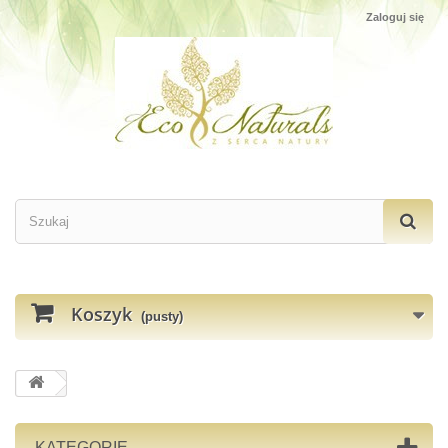
Zaloguj się
Koszyk
(pusty)
KATEGORIE