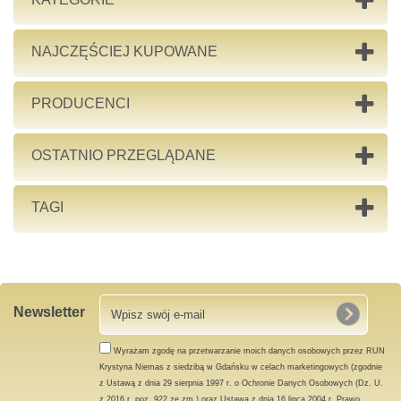
NAJCZĘŚCIEJ KUPOWANE
PRODUCENCI
OSTATNIO PRZEGLĄDANE
TAGI
Newsletter
Wyrażam zgodę na przetwarzanie moich danych osobowych przez RUN
Krystyna Niemas z siedzibą w Gdańsku w celach marketingowych (zgodnie
z Ustawą z dnia 29 sierpnia 1997 r. o Ochronie Danych Osobowych (Dz. U.
z 2016 r. poz. 922 ze zm.) oraz Ustawą z dnia 16 lipca 2004 r. Prawo