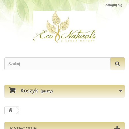
Zaloguj się
Koszyk
(pusty)
KATEGORIE