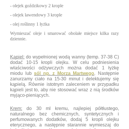
- olejek goździkowy 2 krople
- olejek lawendowy 3 krople
- olej roślinny 1 łyżka
Wymieszać oleje i smarować obolałe miejsce kilka razy
dziennie.
Kąpiel:
do wypełnionej wodą wanny (temp. 37-38 C)
dodać 10-15 kropli olejku. W celu podniesienia
właściwości odżywczych można dodać 1 łyżkę
miodu lub
sól np. z Morza Martwego
. Następnie
zanurzamy ciało na 15-30 minut i delektujemy się
kąpielą. Równie istotnym zaleceniem w przypadku
kąpieli jest to, aby nie stosować wraz z nią środków
myj
ąco-pieniących.
Krem:
do 30 ml kremu, najlepiej półtłustego,
naturalnego bez chemicznych, syntetycznych i
perfumowanych dodatków, dodaj 5 kropli olejku
eterycznego, a następnie starannie wymieszaj do