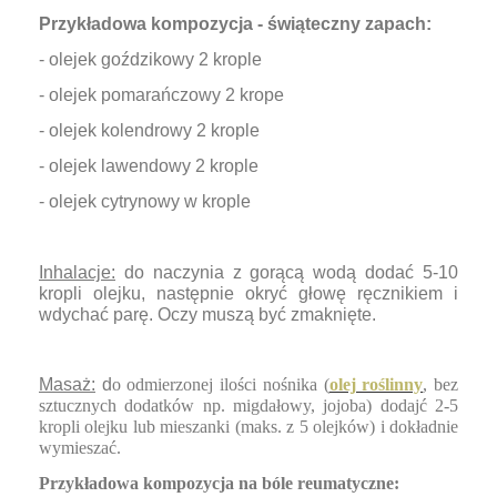
Przykładowa kompozycja - świąteczny zapach:
- olejek goździkowy 2 krople
- olejek pomarańczowy 2 krope
- olejek kolendrowy 2 krople
- olejek lawendowy 2 krople
- olejek cytrynowy w krople
Inhalacje:
do
naczynia z gorącą wodą dodać 5-10
kropli olejku, następnie okryć głowę ręcznikiem i
wdychać parę. Oczy muszą być zmaknięte.
Masaż:
d
o odmierzonej ilości nośnika (
olej roślinny
, bez
sztucznych dodatków np. migdałowy, jojoba) dodajć 2-5
kropli olejku lub mieszanki (maks. z 5 olejków) i dokładnie
wymieszać.
Przykładowa kompozycja na bóle reumatyczne: