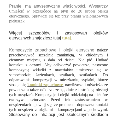
Pranie:
ma antyseptyczne właściwości. Wystarczy
u
mieścić w przegródce na płyn do 20 kropli olejku
eterycznego. Sprawdzi się też przy praniu wielorazowych
pieluszek.
Więcej szczegółów i zastosowań olejków
eterycznych znajdziesz tutaj
tutaj.
Kompozycje zapachowe i olejki eteryczne
należy
przechowywać szczelnie zamkniętą, w chłodnym i
ciemnym miejscu, z dala od dzieci. Nie pić. Unikać
kontaktu z oczami. Aby odświeżyć powietrze, nasycone
kompozycją wkładki z materiałów umieszcza się w
samochodzie, łazienkach, szafkach, szufladach. Do
odparowania kompozycji w mieszkaniu, sypialni, biurze
stosuje się
kominki zapachowe
, nawilżacze i odświeżacze
powietrza a także odkurzacze zgodnie z instrukcją obsługi
tych urządzeń. Kompozycje i olejki oddziałują na niektóre
tworzywa sztuczne. Przed ich zastosowaniem w
urządzeniach upewnij się, że producent dopuszcza kontakt
tych urządzeń z olejkami i kompozycjami zapachowymi.
Stosowany do inhalacji jest skutecznym środkiem