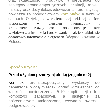
oraz skuteczność produktów w preparatach do
zabiegów aromaterapeutycznych, inhalacji, kąpieli,
masaży oraz dezynfekcji, odświeżania i aromatyzacji
powietrza za pośrednictwem
kominków
, a także w
saunach. Olejek jest
w zaciemnionej, szklanej butelce,
wyposażonej w pierścień gwarancyjny i
kroplomierz. Każdy produkt dopełniony jest także
wielojęzyczną instrukcją i opakowaniem, gdzie znajdują się
dodatkowo informacje o alergenach.
Wyprodukowano w
Polsce.
Sposób użycia:
Przed użyciem przeczytaj ulotkę (zdjęcie nr 2)
Kominek
aromaterapeutyczny:
wystarczy do
napełnionej wodą miseczki dodać w zależności od
wielkości pomieszczenia 5-10 kropli olejku lub
kompozycji zapachowej, a następnie za
pośrednictwem umieszczonej wewnątrz świeczki
podgrzewać płyn.