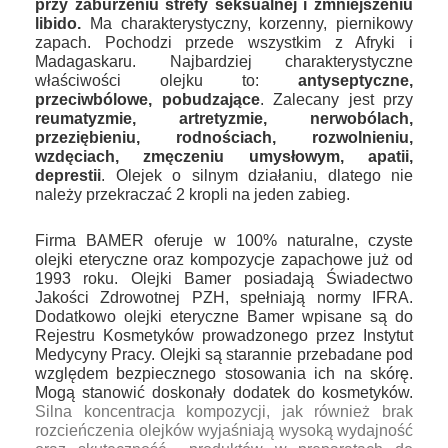
przy zaburzeniu strefy seksualnej i zmniejszeniu
libido.
M
a charakterystyczny, korzenny, piernikowy
zapach. Pochodzi przede wszystkim z Afryki i
Madagaskaru. Najbardziej charakterystyczne
właściwości olejku to:
antyseptyczne,
przeciwbólowe, pobudzające
. Zalecany jest przy
reumatyzmie, artretyzmie, nerwobólach,
przeziębieniu, rodnościach, rozwolnieniu,
wzdęciach, zmęczeniu umysłowym, apatii,
deprestii
. Olejek o silnym działaniu, dlatego nie
należy przekraczać 2 kropli na jeden zabieg.
Firma BAMER oferuje w 100% naturalne, czyste
olejki eteryczne oraz kompozycje zapachowe już od
1993 roku.
Olejki Bamer posiadają Świadectwo
Jakości Zdrowotnej PZH, spełniają normy IFRA.
Dodatkowo olejki eteryczne Bamer wpisane są do
Rejestru Kosmetyków prowadzonego przez Instytut
Medycyny Pracy. Olejki są starannie przebadane pod
względem bezpiecznego stosowania ich na skórę.
Mogą stanowić doskonały dodatek do kosmetyków.
Silna koncentracja kompozycji, jak również brak
rozcieńczenia olejków wyjaśniają wysoką wydajność