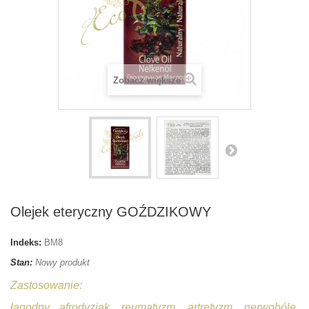
Zobacz większe
Olejek eteryczny GOŹDZIKOWY
Indeks:
BM8
Stan:
Nowy produkt
Zastosowanie:
łagodny afrodyzjak, reumatyzm, artretyzm, nerwobóle,