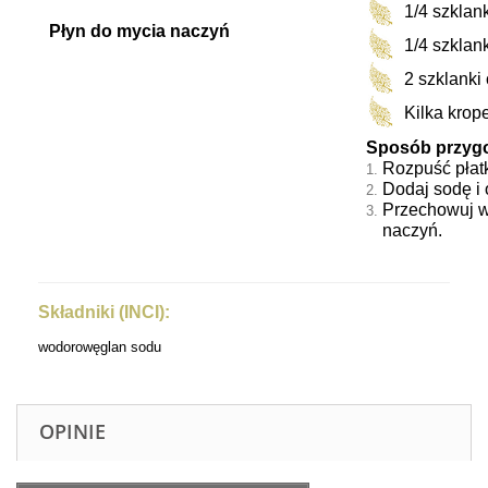
1/4 szklan
Płyn do mycia naczyń
1/4 szklan
2 szklanki
Kilka krop
Sposób przyg
Rozpuść płatk
Dodaj sodę i 
Przechowuj w 
naczyń.
Składniki (INCI):
wodorowęglan sodu
OPINIE