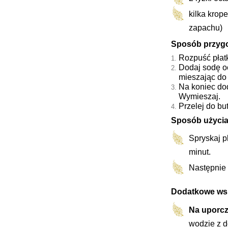
kilka krope
zapachu)
Sposób przyg
Rozpuść płatk
Dodaj sodę o
mieszając do
Na koniec dod
Wymieszaj.
Przelej do bu
Sposób użycia
Spryskaj 
minut.
Następnie 
Dodatkowe ws
Na uporc
wodzie z d