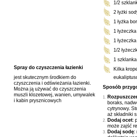
1/2 szklank
2 łyżki so
1 łyżka bo
1 łyżeczk
1 łyżeczka
1/2 łyżecz
1 szklanka
Spray do czyszczenia łazienki
Kilka krop
jest skutecznym środkiem do
eukaliptu
czyszczenia i odświeżania łazienki.
Sposób przyg
Można ją używać do czyszczenia
muszli klozetowej, wanien, umywalek
Rozpuszczen
i kabin prysznicowych
boraks, nadw
cytrynowy. S
aż składniki 
Dodaj ocet
: 
może zajść r
Dodaj sodę
: