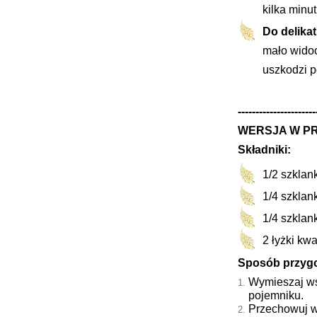
kilka minu
Do delika
mało widoc
uszkodzi p
----------------------
WERSJA W P
Składniki:
1/2 szklan
1/4 szklan
1/4 szklan
2 łyżki kw
Sposób przyg
Wymieszaj ws
pojemniku.
Przechowuj w