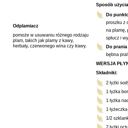
Sposób użycia
Do punkt
proszku z 
Odplamiacz
na plamę, 
pomoże w usuwaniu różnego rodzaju
spłucz i wy
plam, takich jak plamy z kawy,
herbaty, czerwonego wina czy trawy.
Do prania 
bębna pral
WERSJA PŁY
Składniki:
2 łyżki so
1 łyżka bo
1 łyżka n
1 łyżeczka
1/2 szklan
2 łyżki oct