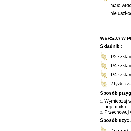
mało wido
nie uszko
---------------------
WERSJA W 
Składniki:
1/2 szklan
1/4 szkla
1/4 szkla
2 łyżki k
Sposób przyg
Wymieszaj w
pojemniku.
Przechowuj 
Sposób użyci
Do punkt