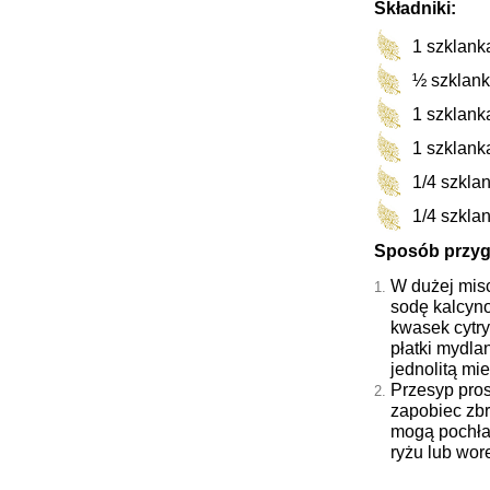
Składniki:
1 szklank
½
szklank
1 szklank
1
szklank
1/4 szkla
1/4 szkla
Sposób przyg
W dużej misc
sodę kalcyn
kwasek cytry
płatki mydla
jednolitą mi
Przesyp pro
zapobiec zbr
mogą pochłan
ryżu lub wor