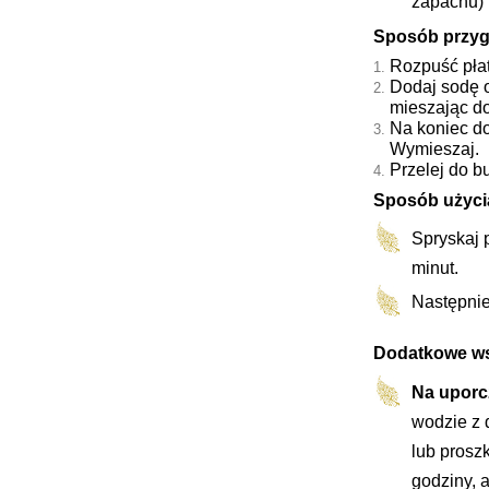
zapachu)
Sposób przyg
Rozpuść płat
Dodaj sodę 
mieszając d
Na koniec do
Wymieszaj.
Przelej do b
Sposób użyci
Spryskaj 
minut.
Następnie
Dodatkowe w
Na uporc
wodzie z 
lub prosz
godziny, 