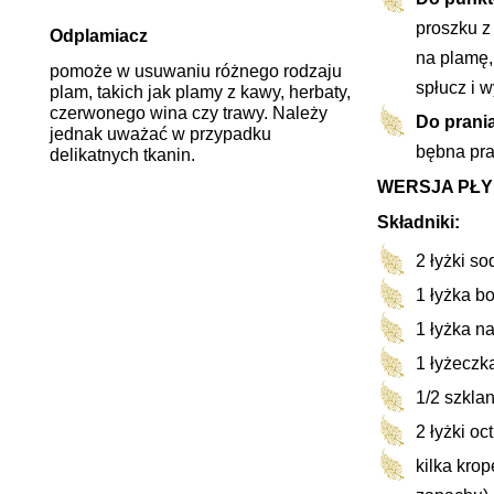
proszku z
Odplamiacz
na plamę,
pomoże w usuwaniu różnego rodzaju
spłucz i w
plam, takich jak plamy z kawy, herbaty,
czerwonego wina czy trawy. Należy
Do prania
jednak uważać w przypadku
bębna pra
delikatnych tkanin.
WERSJA PŁ
Składniki:
2 łyżki s
1 łyżka b
1 łyżka n
1 łyżeczk
1/2 szklan
2 łyżki oc
kilka krop