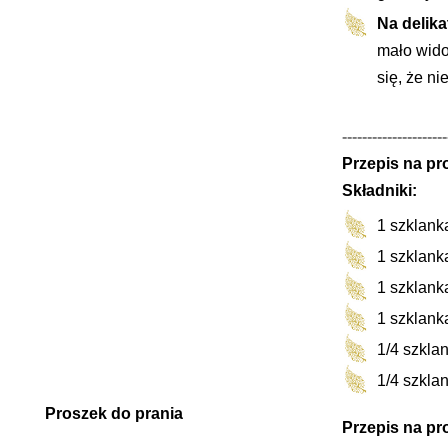
Na delika
mało wido
się, że ni
---------------------
Przepis na pr
Składniki:
1 szklank
1 szklan
1 szklank
1
szklank
1/4 szkla
1/4 szkla
Proszek do prania
Przepis na pr