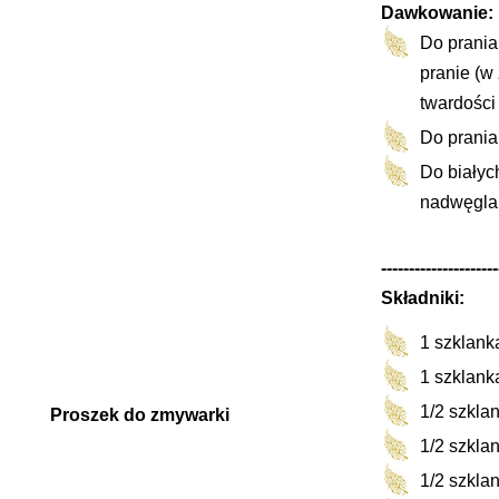
Dawkowanie:
Do prania
pranie (w
twardości
Do prania
Do białyc
nadwęglan
---------------------
Składniki:
1 szklank
1 szklank
1/2 szklan
Proszek do zmywarki
1/2 szklan
1/2 szklan