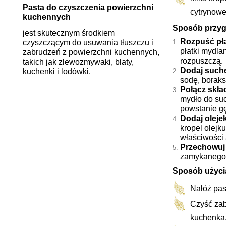
Pasta do czyszczenia powierzchni
cytrynow
kuchennych
Sposób przyg
jest skutecznym środkiem
Rozpuść pła
czyszczącym do usuwania tłuszczu i
płatki mydla
zabrudzeń z powierzchni kuchennych,
rozpuszczą.
takich jak zlewozmywaki, blaty,
Dodaj suche
kuchenki i lodówki.
sodę, boraks
Połącz skład
mydło do suc
powstanie gę
Dodaj oleje
kropel olejk
właściwości 
Przechowuj 
zamykanego 
Sposób użyci
Nałóż pas
Czyść zab
kuchenka,