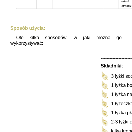
Sposób użycia:
Oto kilka sposobów, w jaki można go
wykorzystywać:
---------------------
Składniki:
3 łyżki so
1 łyżka b
1 łyżka n
1 łyżeczk
1 łyżka p
2-3 łyżki
kilka krop