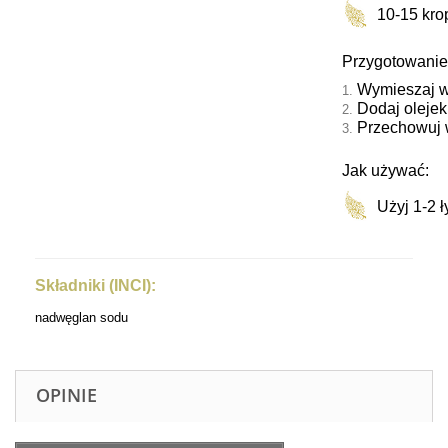
10-15 kro
Przygotowanie
Wymieszaj ws
Dodaj olejek
Przechowuj 
Jak używać:
Użyj 1-2 
Składniki (INCI):
nadwęglan sodu
OPINIE