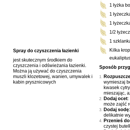
1 łyżka b
1 łyżecz
1 łyżeczk
1/2 łyżec
1 szklank
Kilka krop
Spray do czyszczenia łazienki
eukaliptu
jest skutecznym środkiem do
czyszczenia i odświeżania łazienki.
Sposób przyg
Można ją używać do czyszczenia
muszli klozetowej, wanien, umywalek i
Rozpuszcze
kabin prysznicowych
wymieszaj b
kwasek cytr
mieszając, a
Dodaj ocet
:
może zajść 
Dodaj sodę
delikatnie w
Przenieś do
czystej butel