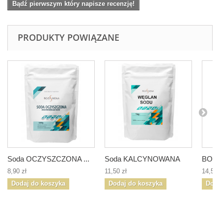
Bądź pierwszym który napisze recenzję!
PRODUKTY POWIĄZANE
Soda OCZYSZCZONA ...
Soda KALCYNOWANA
BOR
8,90 zł
11,50 zł
14,50 
Dodaj do koszyka
Dodaj do koszyka
Doda