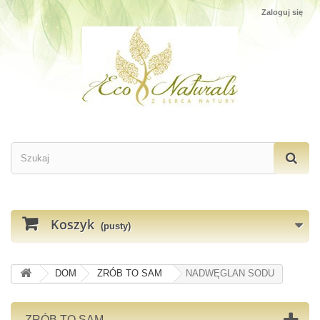
Zaloguj się
Koszyk
(pusty)
DOM
ZRÓB TO SAM
NADWĘGLAN SODU
ZRÓB TO SAM