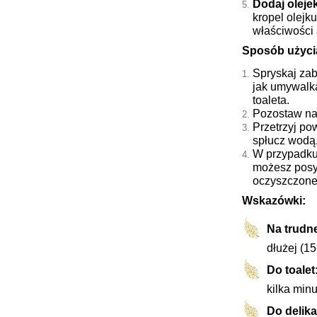
Dodaj oleje
kropel olejk
właściwości 
Sposób użyci
Spryskaj zab
jak umywalka
toaleta.
Pozostaw na 
Przetrzyj po
spłucz wodą
W przypadku
możesz posy
oczyszczone
Wskazówki:
Na trudn
dłużej (15
Do toalet
kilka minu
Do delik