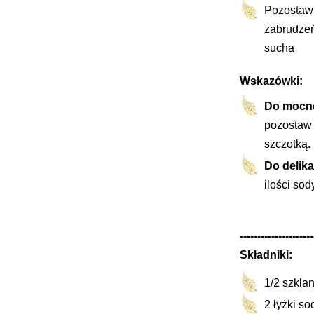
Pozostaw 
zabrudzeń
sucha
Wskazówki:
Do mocno
pozostaw 
szczotką.
Do delik
ilości sod
---------------------
Składniki:
1/2 szklan
2 łyżki s