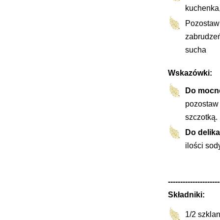
kuchenka,
Pozostaw 
zabrudzeń
sucha
Wskazówki:
Do mocno
pozostaw 
szczotką.
Do delik
ilości sod
---------------------
Składniki:
1/2 szklan