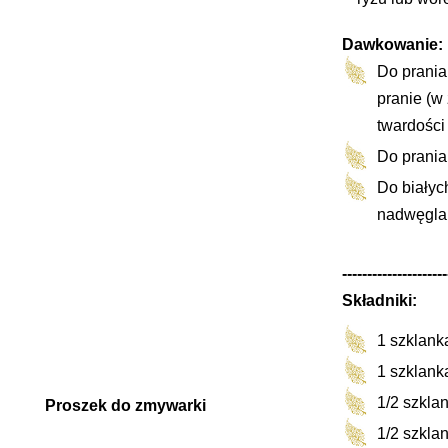
Dawkowanie:
Do prania
pranie (w
twardości
Do prania
Do białyc
nadwęglan
---------------------
Składniki:
1 szklank
1 szklank
1/2 szklan
Proszek do zmywarki
1/2 szklan