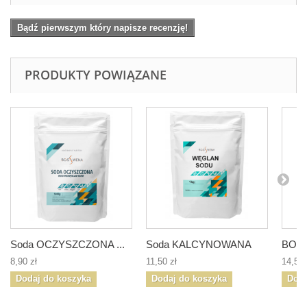
Bądź pierwszym który napisze recenzję!
PRODUKTY POWIĄZANE
Soda OCZYSZCZONA ...
Soda KALCYNOWANA
BOR
8,90 zł
11,50 zł
14,50 
Dodaj do koszyka
Dodaj do koszyka
Doda