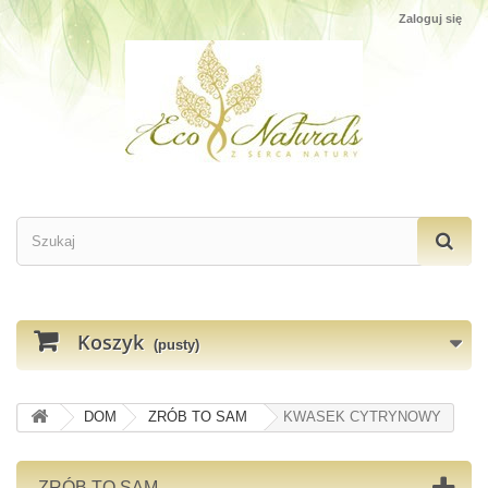
Zaloguj się
Koszyk
(pusty)
DOM
ZRÓB TO SAM
KWASEK CYTRYNOWY
ZRÓB TO SAM