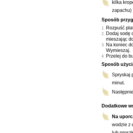
kilka krop
zapachu)
Sposób przyg
Rozpuść płat
Dodaj sodę 
mieszając d
Na koniec do
Wymieszaj.
Przelej do b
Sposób użyci
Spryskaj 
minut.
Następnie
Dodatkowe w
Na uporc
wodzie z 
lub prosz