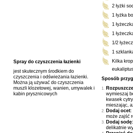
2 łyżki s
1 łyżka b
1 łyżecz
1 łyżeczk
1/2 łyżec
1 szklank
Kilka krop
Spray do czyszczenia łazienki
eukaliptu
jest skutecznym środkiem do
czyszczenia i odświeżania łazienki.
Sposób przyg
Można ją używać do czyszczenia
muszli klozetowej, wanien, umywalek i
Rozpuszcze
kabin prysznicowych
wymieszaj b
kwasek cytr
mieszając, a
Dodaj ocet
:
może zajść 
Dodaj sodę
delikatnie w