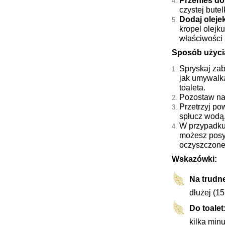
Przenieś do
czystej butel
Dodaj oleje
kropel olejk
właściwości 
Sposób użyci
Spryskaj zab
jak umywalka
toaleta.
Pozostaw na 
Przetrzyj po
spłucz wodą
W przypadku
możesz posy
oczyszczone
Wskazówki:
Na trudn
dłużej (15
Do toalet
kilka minu