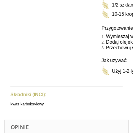
1/2 szklan
10-15 kro
Przygotowanie
Wymieszaj ws
Dodaj olejek
Przechowuj 
Jak używać:
Użyj 1-2 
Składniki (INCI):
kwas karboksylowy
OPINIE