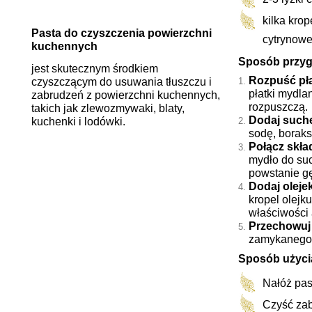
kilka krop
Pasta do czyszczenia powierzchni
cytrynow
kuchennych
Sposób przyg
jest skutecznym środkiem
Rozpuść pła
czyszczącym do usuwania tłuszczu i
płatki mydla
zabrudzeń z powierzchni kuchennych,
rozpuszczą.
takich jak zlewozmywaki, blaty,
Dodaj suche
kuchenki i lodówki.
sodę, boraks
Połącz skład
mydło do suc
powstanie gę
Dodaj oleje
kropel olejk
właściwości 
Przechowuj 
zamykanego 
Sposób użyci
Nałóż pas
Czyść zab