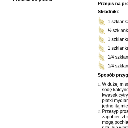
Przepis na pr
Składniki:
1 szklank
½
szklank
1 szklank
1
szklank
1/4 szkla
1/4 szkla
Sposób przyg
W dużej misc
sodę kalcyn
kwasek cytry
płatki mydla
jednolitą mi
Przesyp pro
zapobiec zbr
mogą pochłan
ryżu lub wor