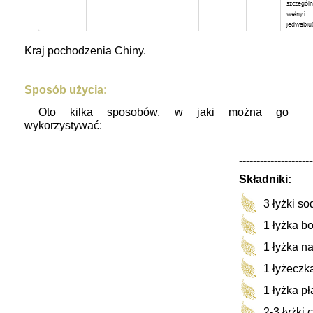
Kraj pochodzenia Chiny.
Sposób użycia:
Oto kilka sposobów, w jaki można go
wykorzystywać:
---------------------
Składniki:
3 łyżki so
1 łyżka b
1 łyżka n
1 łyżeczk
1 łyżka p
2-3 łyżki