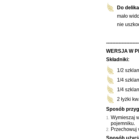
Do delik
mało wido
nie uszko
---------------------
WERSJA W 
Składniki:
1/2 szklan
1/4 szkla
1/4 szkla
2 łyżki k
Sposób przyg
Wymieszaj w
pojemniku.
Przechowuj 
Sposób użyci