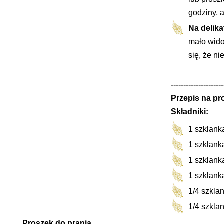
godziny, 
Na delika
mało wido
się, że ni
---------------------
Przepis na pr
Składniki:
1 szklank
1 szklan
1 szklank
1
szklank
1/4 szkla
1/4 szkla
Proszek do prania