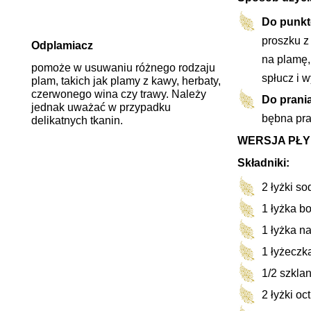
Do punkt
proszku z
Odplamiacz
na plamę,
pomoże w usuwaniu różnego rodzaju
spłucz i w
plam, takich jak plamy z kawy, herbaty,
czerwonego wina czy trawy. Należy
Do prania
jednak uważać w przypadku
bębna pra
delikatnych tkanin.
WERSJA PŁ
Składniki:
2 łyżki s
1 łyżka b
1 łyżka n
1 łyżeczk
1/2 szklan
2 łyżki oc