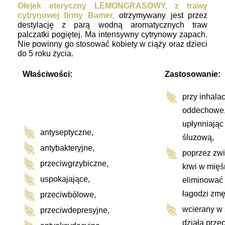
Olejek eteryczny LEMONGRASOWY, z trawy
cytrynowej firmy Bamer,
o
trzymywany jest przez
destylację z parą wodną aromatycznych traw
palczatki pogiętej. Ma intensywny cytrynowy zapach.
Nie powinny go stosować kobiety w ciąży oraz dzieci
do 5 roku życia.
Właściwości:
Zastosowanie:
przy inhalac
oddechowe, 
upłynniając
antyseptyczne,
śluzową,
antybakteryjne,
poprzez zwi
przeciwgrzybiczne,
krwi w mię
uspokajające,
eliminować
łagodzi zmę
przeciwbólowe,
wcierany w
przeciwdepresyjne,
działa prze