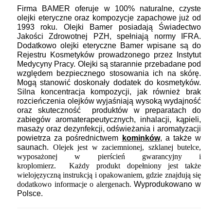
Fi
rma BAMER oferuje w 100% naturalne, czyste
olejki eteryczne oraz kompozycje zapachowe już od
1993 roku.
Olejki Bamer posiadają Świadectwo
Jakości Zdrowotnej PZH, spełniają normy IFRA.
Dodatkowo olejki eteryczne Bamer wpisane są do
Rejestru Kosmetyków prowadzonego przez Instytut
Medycyny Pracy. Olejki są starannie przebadane pod
względem bezpiecznego stosowania ich na skórę.
Mogą stanowić doskonały dodatek do kosmetyków.
Silna koncentracja kompozycji, jak również brak
rozcieńczenia olejków wyjaśniają wysoką wydajność
oraz skuteczność produktów w preparatach
do
zabiegów aromaterapeutycznych, inhalacji, kąpieli,
masaży oraz dezynfekcji, odświeżania i aromatyzacji
powietrza za pośrednictwem
kominków
, a także w
saunach.
Olejek jest
w zaciemnionej, szklanej butelce,
wyposażonej w pierścień gwarancyjny i
kroplomierz. Każdy produkt dopełniony jest także
wielojęzyczną instrukcją i opakowaniem, gdzie znajdują się
dodatkowo informacje o alergenach.
Wyprodukowano w
Polsce.