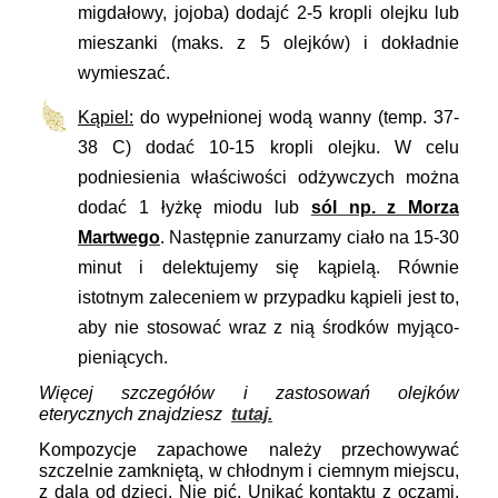
migdałowy, jojoba) dodajć 2-5 kropli olejku lub
mieszanki (maks. z 5 olejków) i dokładnie
wymieszać.
Kąpiel:
do wypełnionej wodą wanny (temp. 37-
38 C) dodać 10-15 kropli olejku. W celu
podniesienia właściwości odżywczych można
dodać 1 łyżkę miodu lub
sól np. z Morza
Martwego
. Następnie zanurzamy ciało na 15-30
minut i delektujemy się kąpielą. Równie
istotnym zaleceniem w przypadku kąpieli jest to,
aby nie stosować wraz z nią środków myjąco-
pieniących.
Więcej szczegółów i zastosowań olejków
eterycznych znajdziesz
tutaj.
Kompozycje zapachowe
należy przechowywać
szczelnie zamkniętą, w chłodnym i ciemnym miejscu,
z dala od dzieci. Nie pić. Unikać kontaktu z oczami.