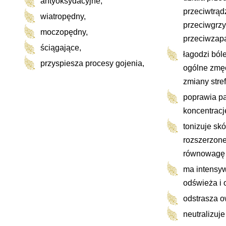
antyoksydacyjne,
przeciwtrąd
wiatropędny,
przeciwgrzy
moczopędny,
przeciwzapa
ściągające,
łagodzi ból
przyspiesza procesy gojenia,
ogólne zmę
kosm
zmiany stre
odżywczkookkkkkkkkkkkkkkosmetyki
poprawia p
ekologiczne, kosmetyki naturalne,
kosmetyki eco, kosmetyki
koncentrację
biokkkosmetyki
tonizuje sk
ekologiczne, kosmetyki naturalne,
kosmetyki eco, kosmetyki byki eco,
rozszerzone
kosmetykimetyki bio
równowagę l
aa
l
ma intensy
l
odświeża i 
odstrasza o
neutralizuj