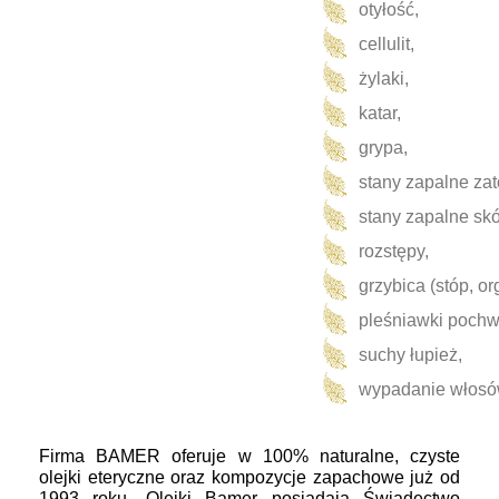
otyłość,
a
cellulit,
a
żylaki,
a
katar,
aa
grypa,
a
stany zapalne zato
a
stany zapalne skó
a
rozstępy,
grzybica (stóp, o
pleśniawki pochw
suchy łupież,
wypadanie włos
Fi
rma BAMER oferuje w 100% naturalne, czyste
olejki eteryczne oraz kompozycje zapachowe już od
1993 roku.
Olejki Bamer posiadają Świadectwo