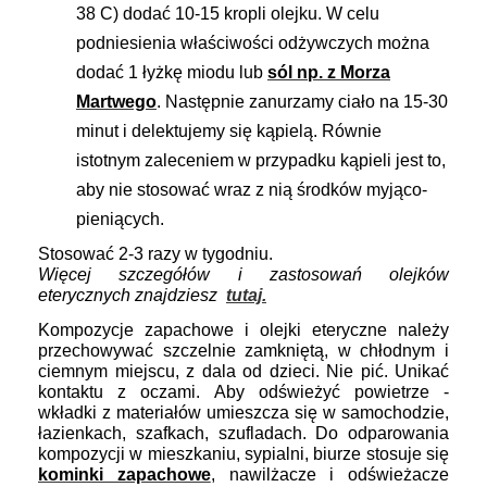
38 C) dodać 10-15 kropli olejku. W celu
podniesienia właściwości odżywczych można
dodać 1 łyżkę miodu lub
sól np. z Morza
Martwego
. Następnie zanurzamy ciało na 15-30
minut i delektujemy się kąpielą. Równie
istotnym zaleceniem w przypadku kąpieli jest to,
aby nie stosować wraz z nią środków myjąco-
pieniących.
Stosować 2-3 razy w tygodniu.
Więcej szczegółów i zastosowań olejków
eterycznych znajdziesz
tutaj.
Kompozycje zapachowe i olejki eteryczne
należy
przechowywać szczelnie zamkniętą, w chłodnym i
ciemnym miejscu, z dala od dzieci. Nie pić. Unikać
kontaktu z oczami. Aby odświeżyć powietrze -
wkładki z materiałów umieszcza się w samochodzie,
łazienkach, szafkach, szufladach. Do odparowania
kompozycji w mieszkaniu, sypialni, biurze stosuje się
kominki zapachowe
, nawilżacze i odświeżacze