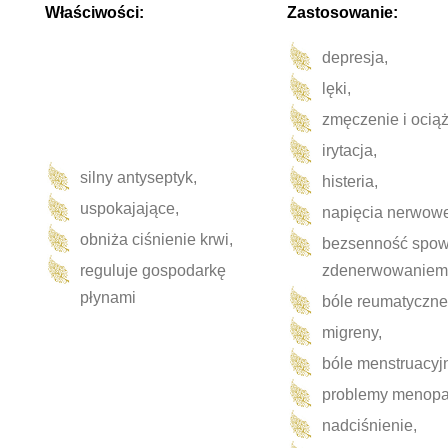
Właściwości:
Zastosowanie:
depresja,
lęki,
zmęczenie i ocią
irytacja,
silny antyseptyk,
histeria,
uspokajające,
napięcia nerwow
obniża ciśnienie krwi,
bezsenność spo
reguluje gospodarkę
zdenerwowaniem
płynami
bóle reumatyczne
a
migreny,
a
bóle menstruacyjn
a
problemy menopa
a
nadciśnienie,