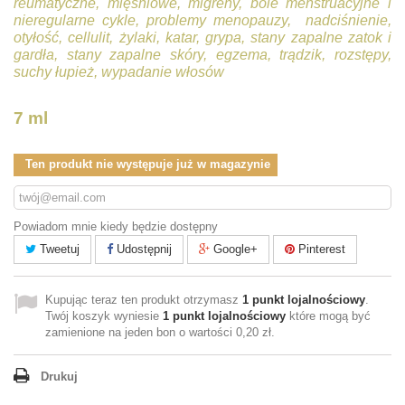
reumatyczne, mięśniowe,
migreny,
bóle menstruacyjne i
nieregularne cykle,
problemy menopauzy,
nadciśnienie,
otyłość,
cellulit,
żylaki,
katar,
grypa,
stany zapalne zatok i
gardła,
stany zapalne skóry, egzema, trądzik,
rozstępy,
suchy łupież,
wypadanie włosów
7 ml
Ten produkt nie występuje już w magazynie
Powiadom mnie kiedy będzie dostępny
Tweetuj
Udostępnij
Google+
Pinterest
Kupując teraz ten produkt otrzymasz
1
punkt lojalnościowy
.
Twój koszyk wyniesie
1
punkt lojalnościowy
które mogą być
zamienione na jeden bon o wartości
0,20 zł
.
Drukuj