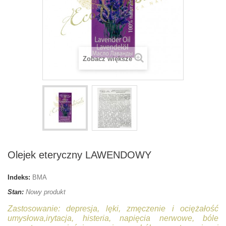
Zobacz większe
Olejek eteryczny LAWENDOWY
Indeks:
BMA
Stan:
Nowy produkt
Zastosowanie:
depresja,
lęki,
zmęczenie i ociężałość
umysłowa,
irytacja,
histeria,
napięcia nerwowe,
bóle